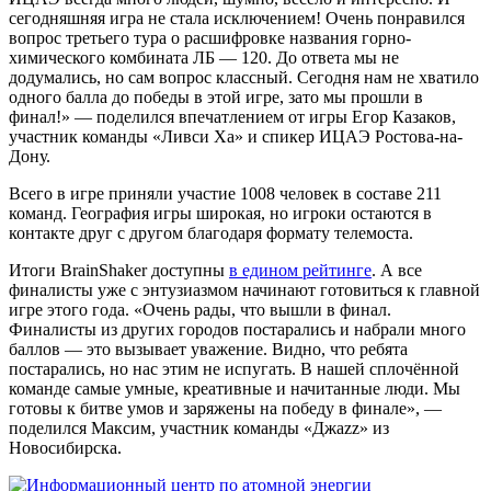
сегодняшняя игра не стала исключением! Очень понравился
вопрос третьего тура о расшифровке названия горно-
химического комбината ЛБ — 120. До ответа мы не
додумались, но сам вопрос классный. Сегодня нам не хватило
одного балла до победы в этой игре, зато мы прошли в
финал!» — поделился впечатлением от игры Егор Казаков,
участник команды «Ливси Ха» и спикер ИЦАЭ Ростова-на-
Дону.
Всего в игре приняли участие 1008 человек в составе 211
команд. География игры широкая, но игроки остаются в
контакте друг с другом благодаря формату телемоста.
Итоги BrainShaker
доступны
в едином рейтинге
. А все
финалисты уже с энтузиазмом начинают готовиться к главной
игре этого года. «Очень рады, что вышли в финал.
Финалисты из других городов постарались и набрали много
баллов — это вызывает уважение. Видно, что ребята
постарались, но нас этим не испугать. В нашей сплочённой
команде самые умные, креативные и начитанные люди. Мы
готовы к битве умов и заряжены на победу в финале», —
поделился Максим, участник команды «Джаzz» из
Новосибирска.