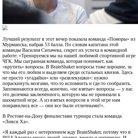
Лучший результат в этот вечер показала команда «Поморы» из
Мурманска, набрав 53 балла. По словам капитана этой
команды Василия Сипачева, секрет их успеха в командной
работе: «Тренируемся мы на нашей любимой спортивной игре
ЧГК. Мы сыгранная команда, которая понимает, как
«крутить» вопросы. В BrainShaker вопросы тоже хорошие, за
что мы его любим и выделяем среди остальных квизов. Здесь
не просто «угадайки» или «развлекушки»: нужно
пораскинуть мозгами, что-то вспомнить и где-то сообразить.
Запоминаются всегда, конечно, «не взятые» вопросы — у нас
это дилемма заключённого, которую мы не привязали к
шахматной игре. А из взятых вопросов в этой игре нам
понравились все — они все были отличными!».
В Ростове-на-Дону финалистами турнира стала команда
«Ливси Ха».
«Я каждый раз с нетерпением жду BrainShaker, потому что в
ИЦАЭ всегда много людей, шумно, весело и интересно. И