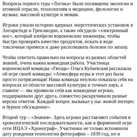
Вопросы первого тура «Логика» были посвящены экологии и
атомной отрасли, технологиям и медицине, филологии и
музыке, массовой культуре и мемам.
Игроки узнали историю ядерных энергетических установок в
Антарктиде и Гренландии, а также обсудили «электронный
нос», который изобрели воронежские инженеры, чтобы
быстро проверять качество продуктов, искать в воде
токсичные примеси и даже распознавать болезни по запаху.
Чтобы ответить правильно на вопросы из разных областей
знаний, очень важна командная работа. Участница
воронежской команды «Гвоздь» Ольга Кубаевская рассказала
об игре своей команды: «Атмосфера игры в этот раз была
просто потрясающая! Наша команда неплохо показала себя на
вопросах из области массовой культуры и точных наук, а
главное — мы проявили себя как командные игроки,
поддерживали друг друга, совместно раскручивали разные
версии ответов. Каждый вопрос вызывал у нас живой интерес
и бурное обсуждение».
Второй тур – «Знания». Здесь игроки расставляют события в
хронологической последовательности, как в фирменной игре
сети ИЦАЭ «Хронограф». Участники не только вспомнили
дату рождения технологии фотографии – 1839 год, но и