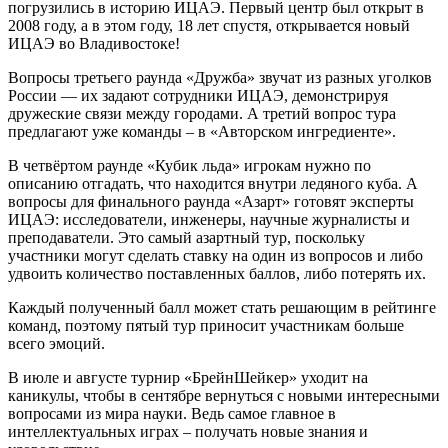
погрузились в историю ИЦАЭ. Первый центр был открыт в
2008 году, а в этом году, 18 лет спустя, открывается новый
ИЦАЭ во Владивостоке!
Вопросы третьего раунда «Дружба» звучат из разных уголков
России — их задают сотрудники ИЦАЭ, демонстрируя
дружеские связи между городами. А третий вопрос тура
предлагают уже команды – в «Авторском ингредиенте».
В четвёртом раунде «Кубик льда» игрокам нужно по
описанию отгадать, что находится внутри ледяного куба. А
вопросы для финального раунда «Азарт» готовят эксперты
ИЦАЭ: исследователи, инженеры, научные журналисты и
преподаватели. Это самый азартный тур, поскольку
участники могут сделать ставку на один из вопросов и либо
удвоить количество поставленных баллов, либо потерять их.
Каждый полученный балл может стать решающим в рейтинге
команд, поэтому пятый тур приносит участникам больше
всего эмоций.
В июле и августе турнир «БрейнШейкер» уходит на
каникулы, чтобы в сентябре вернуться с новыми интересными
вопросами из мира науки. Ведь самое главное в
интеллектуальных играх – получать новые знания и