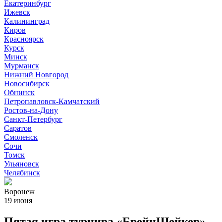
Екатеринбург
Ижевск
Калининград
Киров
Красноярск
Курск
Минск
Мурманск
Нижний Новгород
Новосибирск
Обнинск
Петропавловск-Камчатский
Ростов-на-Дону
Санкт-Петербург
Саратов
Смоленск
Сочи
Томск
Ульяновск
Челябинск
Воронеж
19 июня
Пятая игра турнира «БрейнШейкер»