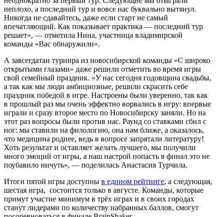
неоднократно за первый тур. Следующие мы отыграли
неплохо, а последний тур и вовсе нас буквально вытянул.
Никогда не сдавайтесь, даже если старт не самый
впечатляющий. Как показывает практика — последний тур
решает», — отметила Нина, участница владимирской
команды «Вас обнаружили».
А завсегдатаи турнира из новосибирской команды «С широко
открытыми глазами» даже решили отметить во время игры
свой семейный праздник. «У нас сегодня годовщина свадьбы,
а так как мы люди амбициозные, решили скрасить себе
праздник победой в игре. Настроены были уверенно, так как
в прошлый раз мы очень эффектно ворвались в игру: впервые
играли и сразу второе место по Новосибирску заняли. Но на
этот раз вопросы были против нас. Раунд со ставками сбил с
ног: мы ставили на филологию, она нам ближе, а оказалось,
что медицина роднее, ведь в вопросе запрятали литературу!
Хоть результат и оставляет желать лучшего, мы получили
много эмоций от игры, а наш настрой попасть в финал это не
поубавило ничуть», — поделилась Анастасия Турчила.
Итоги пятой игры доступны
в едином рейтинге
, а следующая,
шестая игра, состоится только в августе. Команды, которые
примут участие минимум в трёх играх и в своих городах
станут лидерами по количеству набранных баллов, смогут
посоревноваться в финале BrainShaker.