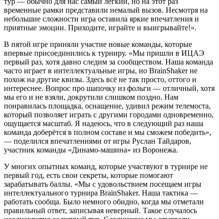
тур — обычно для нас самый легкий, но на этот раз
временные рамки представили немалый вызов. Несмотря на
небольшие сложности игра оставила яркие впечатления и
приятные эмоции. Приходите, играйте и выигрывайте!».
В пятой игре приняли участие новые команды, которые
впервые присоединились к турниру. «Мы пришли в ИЦАЭ
первый раз, хотя давно следим за сообществом. Наша команда
часто играет в интеллектуальные игры, но BrainShaker не
похож на другие квизы. Здесь всё не так просто, оттого и
интереснее. Вопрос про шапочку из фольги — отличный, хотя
мы его и не взяли, докрутили слишком поздно. Нам
понравилась площадка, оснащение, удивил режим телемоста,
который позволяет играть с другими городами одновременно,
ощущается масштаб. Я надеюсь, что в следующий раз наша
команда доберётся в полном составе и мы сможем победить»,
— поделился впечатлениями от игры Руслан Тайдаров,
участник команды «Динамо-машина» из Воронежа.
У многих опытных команд, которые участвуют в турнире не
первый год, есть свои секреты, которые помогают
зарабатывать баллы. «Мы с удовольствием посещаем игры
интеллектуального турнира BrainShaker. Наша тактика —
работать сообща. Было немного обидно, когда мы отметали
правильный ответ, записывая неверный. Такое случалось