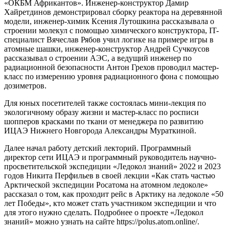
«ОКБМ Африкантов». Инженер-конструктор Дамир
Хайретдинов демонстрировал сборку реактора на деревянной
модели, инженер-химик Ксения Лутошкина рассказывала о
строении молекул с помощью химического конструктора, IT-
специалист Вячеслав Рябов учил логике на примере игры в
атомные шашки, инженер-конструктор Андрей Сучкоусов
рассказывал о строении АЭС, а ведущий инженер по
радиационной безопасности Антон Грехов проводил мастер-
класс по измерению уровня радиационного фона с помощью
дозиметров.
Для юных посетителей также состоялась мини-лекция по
экологичному образу жизни и мастер-класс по росписи
шопперов красками по ткани от менеджера по развитию
ИЦАЭ Нижнего Новгорода Александры Мураткиной.
Далее начал работу детский лекторий. Программный
директор сети ИЦАЭ и программный руководитель научно-
просветительской экспедиции «Ледокол знаний» 2022 и 2023
годов Никита Перфильев в своей лекции «Как стать частью
Арктической экспедиции Росатома на атомном ледоколе»
рассказал о том, как проходит рейс в Арктику на ледоколе «50
лет Победы», кто может стать участником экспедиции и что
для этого нужно сделать. Подробнее о проекте «Ледокол
знаний» можно узнать на сайте https://polus.atom.online/.