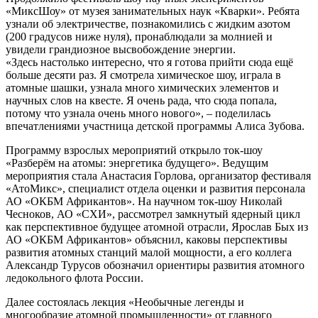
«МиксШоу» от музея занимательных наук «Кварки». Ребята
узнали об электричестве, познакомились с жидким азотом
(200 градусов ниже нуля), пронаблюдали за молнией и
увидели грандиозное высвобождение энергии.
«Здесь настолько интересно, что я готова прийти сюда ещё
больше десяти раз. Я смотрела химическое шоу, играла в
атомные шашки, узнала много химических элементов и
научных слов на квесте. Я очень рада, что сюда попала,
потому что узнала очень много нового», – поделилась
впечатлениями участница детской программы Алиса Зубова.
Программу взрослых мероприятий открыло ток-шоу
«Разберём на атомы: энергетика будущего». Ведущим
мероприятия стала Анастасия Горлова, организатор фестиваля
«АтоМикс», специалист отдела оценки и развития персонала
АО «ОКБМ Африкантов». На научном ток-шоу Николай
Чесноков, АО «СХИ», рассмотрел замкнутый ядерный цикл
как перспективное будущее атомной отрасли, Ярослав Бых из
АО «ОКБМ Африкантов» объяснил, каковы перспективы
развития атомных станций малой мощности, а его коллега
Александр Турусов обозначил ориентиры развития атомного
ледокольного флота России.
Далее состоялась лекция «Необычные легенды и
многообразие атомной промышленности» от главного