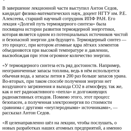
В завершение лекционной части выступил Антон Седов,
кандидат физико-математических наук, доцент НГТУ им. Р.Е.
Алексеева, старший научный сотрудник ИПФ РАН. Его
лекция «Долгий путь термоядерного синтеза» была
посвящена истории развития термоядерной энергетики,
которая является одним из потенциальных источников чистой
и безопасной энергии для будущего. Термоядерный синтез —
это процесс, при котором атомные ядра лёгких элементов
объединяются при высокой температуре и давлении,
высвобождая при этом огромное количество энергии.
«У термоядерного синтеза есть ряд достоинств. Например,
неограниченные запасы топлива, ведь в нём используется
обычная вода, а запасы лития в 200 раз больше запасов урана.
Во-вторых, при таком способе получения энергии нет
воздушного загрязнения и выхода СО2 в атмосферу, так же,
как и нет радиоактивного «пепла» и долгоживущих
радиоактивных отходов. Помимо этого, этот процесс
безопасен, а полученная электроэнергия по стоимости
сравнима с другими «неуглеродными» источниками», —
рассказал Антон Седов.
«Я целенаправленно шёл на лекции, чтобы послушать, о
новых разработках наших атомных предприятий, а именно