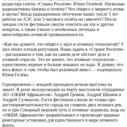
редактора газеты «Страна Росатом» Юлии Гилёвой. Насколько
радиоактивны бананы и почему? Что общего у мирного атома
и акулы? Когда радиационное облучение выше: после 5 лет
работы на АЭС или 5-часового полёта на самолёте? После
лекции гости фестиваля смогли ответить на эти и другие
вопросы, а также узнали о необычных легендах и
многообразии атомной промышленности.
«Как вы думаете, что общего у акул и атомных технологий? У
них обоих плохая репутация. Наша задача в «Стране Росатом»
– рассказывать о том, как на самом деле обстоит дело в
атомной отрасли. Это не значит, что атомные технологии –
единственно верные и больше никаких не надо. Я думаю, что
весь фокус в том, чтобы был разумный микс», – подчеркнула
Юлия Гилёва.
Одновременно с лекцией проходила речная прогулка на
закате. В роли экскурсоводов на борту выступили сотрудники
АО «ОКБМ Африкантов» Андрей Громов, Андрей Шишов и
Андрей Сучкоусов. Гости фестиваля узнали не только про
достопримечательности города на слиянии двух великих рек,
но и про Северный морской путь и атомные ледоколы, ведь на
«ОКБМ Африкантов» разрабатывают и производят ядерные
реакторные установки для единственного в мире атомного
флота.