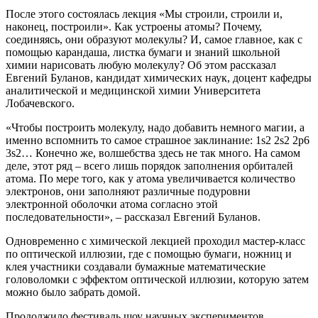
После этого состоялась лекция «Мы строили, строили и,
наконец, построили». Как устроены атомы? Почему,
соединяясь, они образуют молекулы? И, самое главное, как с
помощью карандаша, листка бумаги и знаний школьной
химии нарисовать любую молекулу? Об этом рассказал
Евгений Буланов, кандидат химических наук, доцент кафедры
аналитической и медицинской химии Университета
Лобачевского.
«Чтобы построить молекулу, надо добавить немного магии, а
именно вспомнить то самое страшное заклинание: 1s2 2s2 2p6
3s2… Конечно же, волшебства здесь не так много. На самом
деле, этот ряд – всего лишь порядок заполнения орбиталей
атома. По мере того, как у атома увеличивается количество
электронов, они заполняют различные подуровни
электронной оболочки атома согласно этой
последовательности», – рассказал Евгений Буланов.
Одновременно с химической лекцией проходил мастер-класс
по оптической иллюзии, где с помощью бумаги, ножниц и
клея участники создавали бумажные математические
головоломки с эффектом оптической иллюзии, которую затем
можно было забрать домой.
Продолжило фестиваль шоу научных экспериментов