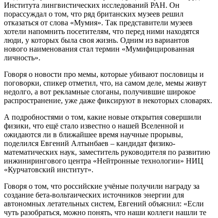
Института лингвистических исследований РАН. Он
порассуждал о том, что ряд британских музеев решил
отказаться от слова «Мумия». Так представители музеев
хотели напомнить посетителям, что перед ними находятся
люди, у которых была своя жизнь. Одним из вариантов
нового наименования стал термин «Мумифицированная
личность».
Говоря о новости про мемы, которые убивают пословицы и
поговорки, спикер отметил, что, на самом деле, мемы живут
недолго, а вот рекламные слоганы, получившие широкое
распространение, уже даже фиксируют в некоторых словарях.
А подробностями о том, какие новые открытия совершили
физики, что ещё стало известно о нашей Вселенной и
ожидаются ли в ближайшее время научные прорывы,
поделился Евгений Алтынбаев – кандидат физико-
математических наук, заместитель руководителя по развитию
инжинирингового центра «Нейтронные технологии» НИЦ
«Курчатовский институт».
Говоря о том, что российские учёные получили награду за
создание бета-вольтаических источников энергии для
автономных летательных систем, Евгений объяснил: «Если
чуть разобраться, можно понять, что наши коллеги нашли те