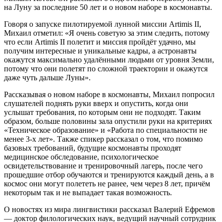
на Луну за последние 50 лет и о новом наборе в космонавты.
Говоря о запуске пилотируемой лунной миссии Artimis II,
Михаил отметил: «Я очень советую за этим следить, потому
что если Artimis II полетит и миссия пройдёт удачно, мы
получим интересные и уникальные кадры, а астронавты
окажутся максимально удалёнными людьми от уровня Земли,
потому что они полетят по сложной траектории и окажутся
даже чуть дальше Луны».
Рассказывая о новом наборе в космонавты, Михаил попросил
слушателей поднять руки вверх и опустить, когда они
услышат требования, по которым они не подходят. Таким
образом, больше половины зала опустили руки на критериях
«Техническое образование» и «Работа по специальности не
менее 3-х лет». Также спикер рассказал о том, что помимо
базовых требований, будущие космонавты проходят
медицинское обследование, психологическое
освидетельствование и тренировочный лагерь, после чего
прошедшие отбор обучаются и тренируются каждый день, а в
космос они могут полететь не ранее, чем через 8 лет, причём
некоторым так и не выпадает такая возможность.
О новостях из мира лингвистики рассказал Валерий Ефремов
— доктор филологических наук, ведущий научный сотрудник