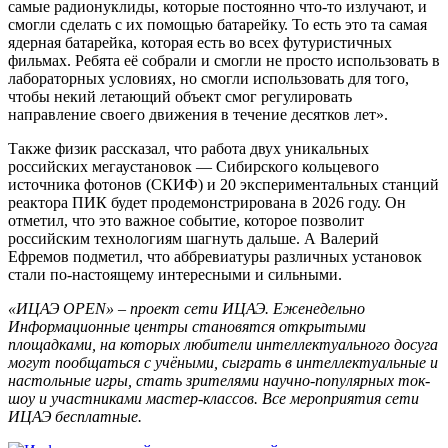
самые радионуклиды, которые постоянно что-то излучают, и
смогли сделать с их помощью батарейку. То есть это та самая
ядерная батарейка, которая есть во всех футуристичных
фильмах. Ребята её собрали и смогли не просто использовать в
лабораторных условиях, но смогли использовать для того,
чтобы некий летающий объект смог регулировать
направление своего движения в течение десятков лет».
Также физик рассказал, что работа двух уникальных
российских мегаустановок — Сибирского кольцевого
источника фотонов (СКИФ) и 20 экспериментальных станций
реактора ПИК будет продемонстрирована в 2026 году. Он
отметил, что это важное событие, которое позволит
российским технологиям шагнуть дальше. А Валерий
Ефремов подметил, что аббревиатуры различных установок
стали по-настоящему интересными и сильными.
«ИЦАЭ OPEN» – проект сети ИЦАЭ. Еженедельно
Информационные центры становятся открытыми
площадками, на которых любители интеллектуального досуга
могут пообщаться с учёными, сыграть в интеллектуальные и
настольные игры, стать зрителями научно-популярных ток-
шоу и участниками мастер-классов. Все мероприятия сети
ИЦАЭ бесплатные.