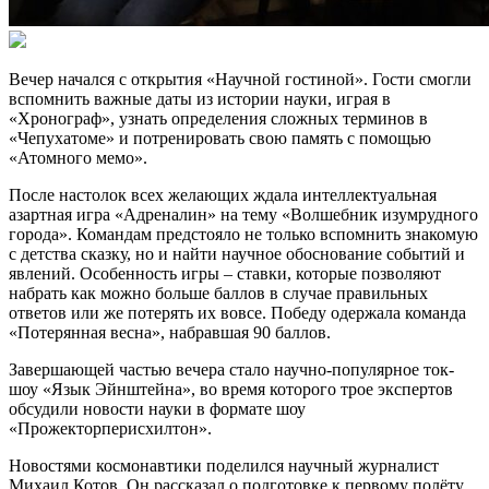
Вечер начался с открытия «Научной гостиной». Гости смогли
вспомнить важные даты из истории науки, играя в
«Хронограф», узнать определения сложных терминов в
«Чепухатоме» и потренировать свою память с помощью
«Атомного мемо».
После настолок всех желающих ждала интеллектуальная
азартная игра «Адреналин» на тему «Волшебник изумрудного
города». Командам предстояло не только вспомнить знакомую
с детства сказку, но и найти научное обоснование событий и
явлений. Особенность игры – ставки, которые позволяют
набрать как можно больше баллов в случае правильных
ответов или же потерять их вовсе. Победу одержала команда
«Потерянная весна», набравшая 90 баллов.
Завершающей частью вечера стало научно-популярное ток-
шоу «Язык Эйнштейна», во время которого трое экспертов
обсудили новости науки в формате шоу
«Прожекторперисхилтон».
Новостями космонавтики поделился научный журналист
Михаил Котов. Он рассказал о подготовке к первому полёту