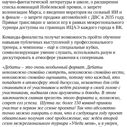
научно-фантастической литературы в школе, о расширении
списка номинаций Нобелевской премии, о запрете
колонизации Марса, о введении моратория на сильный ИИ и
в финале – о запрете продажи автомобилей с ДВС в 2035 году.
Прямые трансляции и записи игр в рамках межрегионального
турнира доступны на страницах ИЦАЭ каждого города в ВК.
Команды-финалисты получат возможность пройти обучение
навыкам публичных выступлений у профессионального
тренера, а чемпионы – ещё и специальные кубки,
символизирующие умение слушать, использовать разум и
дискутировать в атмосфере уважения к соперникам.
«
Дебаты – это очень необычный формат. Дебаты
невозможно спокойно смотреть, невозможно спокойно вести,
невозможно спокойно оценивать, потому что каждый, кто
попадает в атмосферу этой дискуссии, незаметно для себя
становится её участником и ведёт разговор в своей голове с
участниками, выдвигая свои аргументы и доводы. В этом
заключается главная прелесть этого формата и, возможно,
секрет его успеха. Шутка ли: более 150 команд приняли
участие в первом же сезоне проекта! Так что абсолютно
точно можно говорить о том, что в следующем году проект
обязательно получит своё продолжение, нас ждём второй
сезон межрегионального турнира «Убеди меня», и я уверен,