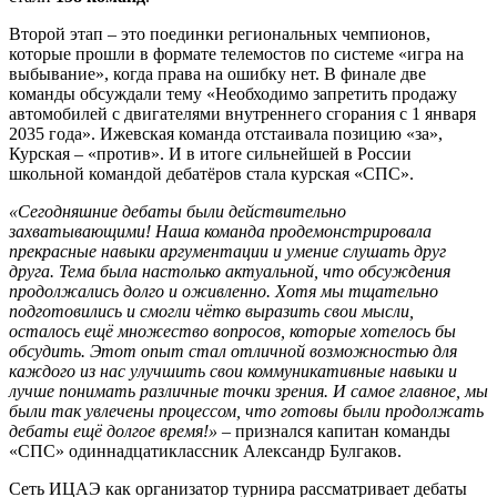
Второй этап – это поединки региональных чемпионов,
которые прошли в формате телемостов по системе «игра на
выбывание», когда права на ошибку нет. В финале две
команды обсуждали тему «Необходимо запретить продажу
автомобилей с двигателями внутреннего сгорания с 1 января
2035 года». Ижевская команда отстаивала позицию «за»,
Курская – «против». И в итоге сильнейшей в России
школьной командой дебатёров стала курская «СПС».
«Сегодняшние дебаты были действительно
захватывающими! Наша команда продемонстрировала
прекрасные навыки аргументации и умение слушать друг
друга. Тема была настолько актуальной, что обсуждения
продолжались долго и оживленно. Хотя мы тщательно
подготовились и смогли чётко выразить свои мысли,
осталось ещё множество вопросов, которые хотелось бы
обсудить. Этот опыт стал отличной возможностью для
каждого из нас улучшить свои коммуникативные навыки и
лучше понимать различные точки зрения. И самое главное, мы
были так увлечены процессом, что готовы были продолжать
дебаты ещё долгое время!»
– признался капитан команды
«СПС» одиннадцатиклассник Александр Булгаков.
Сеть ИЦАЭ как организатор турнира рассматривает дебаты