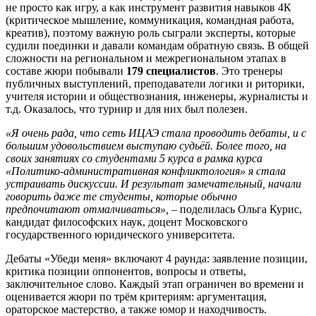
не просто как игру, а как инструмент развития навыков 4К
(критическое мышление, коммуникация, командная работа,
креатив), поэтому важную роль сыграли эксперты, которые
судили поединки и давали командам обратную связь. В общей
сложности на региональном и межрегиональном этапах в
составе жюри побывали
179 специалистов
. Это тренеры
публичных выступлений, преподаватели логики и риторики,
учителя истории и обществознания, инженеры, журналисты и
т.д. Оказалось, что турнир и для них был полезен.
«Я очень рада, что сеть ИЦАЭ стала проводить дебаты, и с
большим удовольствием выступаю судьёй. Более того, на
своих занятиях со студентами 5 курса в рамка курса
«Политико-административная конфликтология» я стала
устраивать дискуссии. И результат замечательный, начали
говорить даже те студенты, которые обычно
предпочитают отмалчиваться»,
– поделилась Ольга Курис,
кандидат философских наук, доцент Московского
государственного юридического университета.
Дебаты «Убеди меня» включают 4 раунда: заявление позиции,
критика позиции оппонентов, вопросы и ответы,
заключительное слово. Каждый этап ограничен во времени и
оценивается жюри по трём критериям: аргументация,
ораторское мастерство, а также юмор и находчивость.