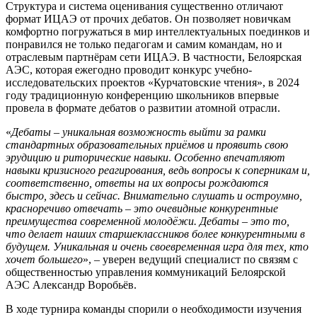
Структура и система оценивания существенно отличают
формат ИЦАЭ от прочих дебатов. Он позволяет новичкам
комфортно погружаться в мир интеллектуальных поединков и
понравился не только педагогам и самим командам, но и
отраслевым партнёрам сети ИЦАЭ. В частности, Белоярская
АЭС, которая ежегодно проводит конкурс учебно-
исследовательских проектов «Курчатовские чтения», в 2024
году традиционную конференцию школьников впервые
провела в формате дебатов о развитии атомной отрасли.
«
Дебаты – уникальная возможность выйти за рамки
стандартных образовательных приёмов и проявить свою
эрудицию и риторические навыки. Особенно впечатляют
навыки кризисного реагирования, ведь вопросы к соперникам и,
соответственно, ответы на их вопросы рождаются
быстро, здесь и сейчас. Внимательно слушать и остроумно,
красноречиво отвечать – это очевидные конкурентные
преимущества современной молодёжи. Дебаты – это то,
что делает наших старшеклассников более конкурентными в
будущем. Уникальная и очень своевременная игра для тех, кто
хочет большего
», – уверен ведущий специалист по связям с
общественностью управления коммуникаций Белоярской
АЭС Александр Воробьёв.
В ходе турнира команды спорили о необходимости изучения