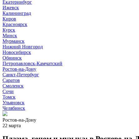
Екатеринбург
Ижевск
Калининград
Киров
Красноярск
Курск
Минск
Мурманск
Нижний Новгород
Новосибирск
Обнинск
Петропавловск-Камчатский
Ростов-на-Дону
Санкт-Петербург
Саратов
Смоленск
Сочи
Томск
Ульяновск
Челябинск
Ростов-на-Дону
22 марта
Плазма, геном и музыка: в Ростове-на-