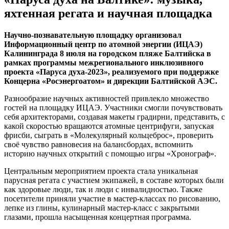
яхтенная регата и научная площадка
Научно-познавательную площадку организовал
Информационный центр по атомной энергии (ИЦАЭ)
Калининграда 8 июля на городском пляже Балтийска в
рамках программы межрегионального инклюзивного
проекта «Паруса духа-2023», реализуемого при поддержке
Концерна «Росэнергоатом» и дирекции Балтийской АЭС.
Разнообразие научных активностей привлекло множество
гостей на площадку ИЦАЭ. Участники смогли почувствовать
себя архитекторами, создавая макеты градирни, представить, с
какой скоростью вращаются атомные центрифуги, запуская
фрисби, сыграть в «Молекулярный кольцеброс», проверить
своё чувство равновесия на балансбордах, вспомнить
историю научных открытий с помощью игры «Хронограф».
Центральным мероприятием проекта стала уникальная
парусная регата с участием экипажей, в составе которых были
как здоровые люди, так и люди с инвалидностью. Также
посетители приняли участие в мастер-классах по рисованию,
лепке из глины, кулинарный мастер-класс с закрытыми
глазами, прошла насыщенная концертная программа.