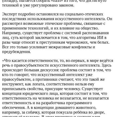
(позади), пытается собрать «пазл» из того, что достигнуто
техникой и уже урегулировано законом.
Эксперт подробно остановился на социально-этических
последствиях использования искусственного интеллекта. Он
рассмотрел возможные этические проблемы, связанные с
применением технологий, и их влияние на общество.
Например, существует проблема с системой распознавания
лиц, суть которой заключается в том, что алгоритмы ИИ в
разы чаще относят к преступникам чернокожих, чем белых.
Все это только усиливает межрасовые конфликты и
предубеждения.
«Что касается ответственности, то, во-первых, в мире ведётся
речь о правосубъектности искусственного интеллекта. Здесь
происходит большая дискуссия: проблема состоит в том, что
кто-то говорит, что искусственный интеллект уже
правосубъектен, а противники считают, что это такой же
инструмент, как лопата, соответственно нельзя ему
приписывать свойства, присущие человеку. Существует
концепция юридического лица, которая состоит в том, что
ответственность на человека не возлагается, не возлагается
ответственность и на разработчика программного
обеспечения. А в концепции домашнего животного,
например, за собачку, которая покусала ребёнка во дворе,
отвечает её владелец. В этом примерно и состоит идея