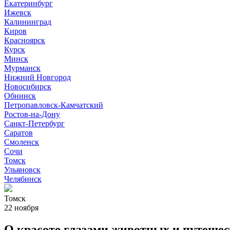
Екатеринбург
Ижевск
Калининград
Киров
Красноярск
Курск
Минск
Мурманск
Нижний Новгород
Новосибирск
Обнинск
Петропавловск-Камчатский
Ростов-на-Дону
Санкт-Петербург
Саратов
Смоленск
Сочи
Томск
Ульяновск
Челябинск
Томск
22 ноября
О красоте глазами животных и путеше