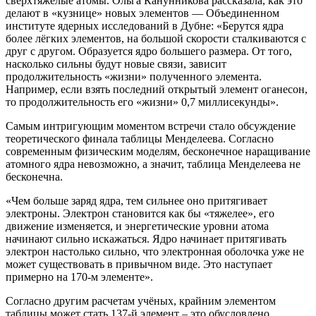
сверхтяжелые атомы. Ольга Канунникова рассказала, как это
делают в «кузнице» новых элементов — Объединенном
институте ядерных исследований в Дубне: «Берутся ядра
более лёгких элементов, на большой скорости сталкиваются с
друг с другом. Образуется ядро большего размера. От того,
насколько сильны будут новые связи, зависит
продолжительность «жизни» полученного элемента.
Например, если взять последний открытый элемент оганесон,
то продолжительность его «жизни» 0,7 миллисекунды».
Самым интригующим моментом встречи стало обсуждение
теоретического финала таблицы Менделеева. Согласно
современным физическим моделям, бесконечное наращивание
атомного ядра невозможно, а значит, таблица Менделеева не
бесконечна.
«Чем больше заряд ядра, тем сильнее оно притягивает
электроны. Электрон становится как бы «тяжелее», его
движение изменяется, и энергетические уровни атома
начинают сильно искажаться. Ядро начинает притягивать
электрон настолько сильно, что электронная оболочка уже не
может существовать в привычном виде. Это наступает
примерно на 170-м элементе».
Согласно другим расчетам учёных, крайним элементом
таблицы может стать 137-й элемент – это обусловлено