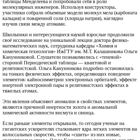
таблицы Менделеева и попробовали себя в роли
молекулярных инженеров. Используя конструкторы,
участники собрали объемные модели молекул мела (карбоната
кальция) и поваренной соли (хлорида натрия), наглядно
изучив связи между атомами.
Школьники и интересующиеся наукой взрослые продолжили
своё исследование на уникальной лекции доктора физико-
математических наук, сотрудника кафедры «Химия и
химическая технология» ИжГТУ им. М.Т. Калашникова Ольги
Канунниковой. Слушатели познакомились с «теневой»
стороной Периодической таблицы — квантовой и
релятивистской. Ольга Канунникова подробно остановилась
на тонких физических эффектах, определяющих поведение
элементов: кайносимметрии электронных орбиталей, эффекте
инертной электронной пары и релятивистских эффектах в
тяжелых атомах.
Эти явления объясняют аномалии в свойствах элементов,
являются причиной инертности золота и аномальной
химической активности висмута и свинца.
Если раньше элементы открывали, то сегодня ученые на
гигантских ускорителях сталкивают ядра легких элементов на
колоссальных скоростях, чтобы «сшить» из них новые,