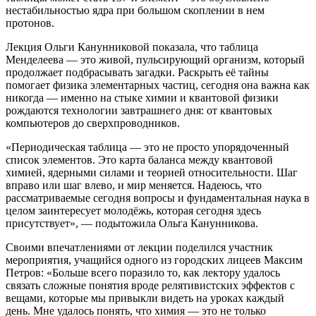
нестабильностью ядра при большом скоплении в нем
протонов.
Лекция Ольги Канунниковой показала, что таблица
Менделеева — это живой, пульсирующий организм, который
продолжает подбрасывать загадки. Раскрыть её тайны
помогает физика элементарных частиц, сегодня она важна как
никогда — именно на стыке химии и квантовой физики
рождаются технологии завтрашнего дня: от квантовых
компьютеров до сверхпроводников.
«Периодическая таблица — это не просто упорядоченный
список элементов. Это карта баланса между квантовой
химией, ядерными силами и теорией относительности. Шаг
вправо или шаг влево, и мир меняется. Надеюсь, что
рассматриваемые сегодня вопросы и фундаментальная наука в
целом заинтересует молодёжь, которая сегодня здесь
присутствует», — подытожила Ольга Канунникова.
Своими впечатлениями от лекции поделился участник
мероприятия, учащийся одного из городских лицеев Максим
Петров: «Больше всего поразило то, как лектору удалось
связать сложные понятия вроде релятивистских эффектов с
вещами, которые мы привыкли видеть на уроках каждый
день. Мне удалось понять, что химия — это не только