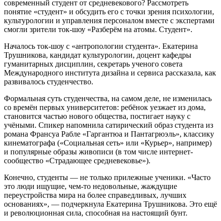
современный студент от средневекового? Рассмотреть
понятие «студент» и обсудить его с точки зрения психологии,
культурологии и управления персоналом вместе с экспертами
смогли зрители ток-шоу «Разберём на атомы. Студент».
Началось ток-шоу с «антропологии студента». Екатерина
Трушникова, кандидат культурологии, доцент кафедры
гуманитарных дисциплин, секретарь ученого совета
Международного института дизайна и сервиса рассказала, как
развивалось студенчество.
Формальная суть студенчества, на самом деле, не изменилась
со времён первых университетов: ребёнок уезжает из дома,
становится частью нового общества, постигает науку с
учёными. Спикер напомнила сатирический образ студента из
романа Франсуа Рабле «Гаргантюа и Пантагрюэль», классику
кинематографа («Социальная сеть» или «Курьер», например)
и популярные образы живописи (в том числе интернет-
сообщество «Страдающее средневековье»).
Конечно, студенты — не только прилежные ученики. «Часто
это люди ищущие, чем-то недовольные, жаждущие
переустройства мира на более справедливых, лучших
основаниях», — подчеркнула Екатерина Трушникова. Это ещё
и революционная сила, способная на настоящий бунт.