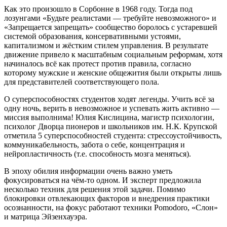
Как это произошло в Сорбонне в 1968 году. Тогда под
лозунгами «Будьте реалистами — требуйте невозможного» и
«Запрещается запрещать» сообщество боролось с устаревшей
системой образования, консервативными устоями,
капитализмом и жёстким стилем управления. В результате
движение привело к масштабным социальным реформам, хотя
начиналось всё как протест против правила, согласно
которому мужские и женские общежития были открыты лишь
для представителей соответствующего пола.
О суперспособностях студентов ходят легенды. Учить всё за
одну ночь, верить в невозможное и успевать жить активно —
миссия выполнима! Юлия Кислицина, магистр психологии,
психолог Дворца пионеров и школьников им. Н.К. Крупской
отметила 5 суперспособностей студента: стрессоустойчивость,
коммуникабельность, забота о себе, концентрация и
нейропластичность (т.е. способность мозга меняться).
В эпоху обилия информации очень важно уметь
фокусироваться на чём-то одном. И эксперт предложила
несколько техник для решения этой задачи. Помимо
блокировки отвлекающих факторов и внедрения практики
осознанности, на фокус работают техники Pomodoro, «Слон»
и матрица Эйзенхауэра.