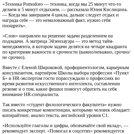
«Техника Pomodoro — техника, когда мы 25 минут что-то
делаем и 5 минут отдыхаем, — рассказала Юлия Кислицина.
— Когда мы завершаем 4 цикла, дальше следует отдых и
награда себе — это немаловажный факт, нужно себя
поощрить».
«Слон» направлен на решение задачи разделением на
подзадачи. А матрица Эйзенхауэра — это метод тайм-
менеджмента, в котором задачи делятся на четыре квадранта
по критериям важности и срочности (важно/неважно, срочно/
не срочно).
Вместе с Еленой Широковой, профориентологом, карьерным
консультантом, партнёром Школы выбора профессии «Пункт
Б» и HR-экспертом гости порассуждали о профессиях во
время развития искусственного интеллекта, составлении
резюме и о том, какие фишки помогут обратить на себя
внимание HR-специалиста.
Так вместо «студент филологического факультета» нужно
писать конкретные компетенции, которыми человек обладает:
копирайтинг, анализ текста, английский уровня C1.
«Используйте глаголы и цифры, обозначайте свой вклад», —
рекомендует эксперт. «Помогал в соцсетях» рекомендуется