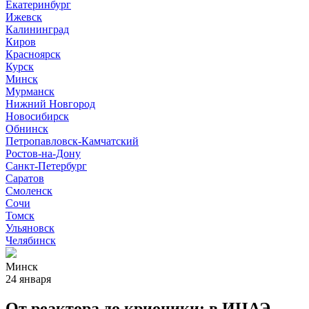
Екатеринбург
Ижевск
Калининград
Киров
Красноярск
Курск
Минск
Мурманск
Нижний Новгород
Новосибирск
Обнинск
Петропавловск-Камчатский
Ростов-на-Дону
Санкт-Петербург
Саратов
Смоленск
Сочи
Томск
Ульяновск
Челябинск
Минск
24 января
От реактора до крионики: в ИЦАЭ