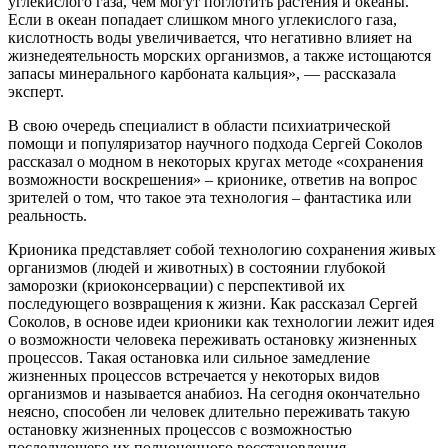
углекислого газа, чем могут поглотить растения и океаны.
Если в океан попадает слишком много углекислого газа,
кислотность воды увеличивается, что негативно влияет на
жизнедеятельность морских организмов, а также истощаются
запасы минерального карбоната кальция», — рассказала
эксперт.
В свою очередь специалист в области психиатрической
помощи и популяризатор научного подхода Сергей Соколов
рассказал о модном в некоторых кругах методе «сохранения
возможности воскрешения» – крионике, ответив на вопрос
зрителей о том, что такое эта технология – фантастика или
реальность.
Крионика представляет собой технологию сохранения живых
организмов (людей и животных) в состоянии глубокой
заморозки (криоконсервации) с перспективой их
последующего возвращения к жизни. Как рассказал Сергей
Соколов, в основе идеи крионики как технологии лежит идея
о возможности человека переживать остановку жизненных
процессов. Такая остановка или сильное замедление
жизненных процессов встречается у некоторых видов
организмов и называется анабиоз. На сегодня окончательно
неясно, способен ли человек длительно переживать такую
остановку жизненных процессов с возможностью
последующего их полноценного восстановления.