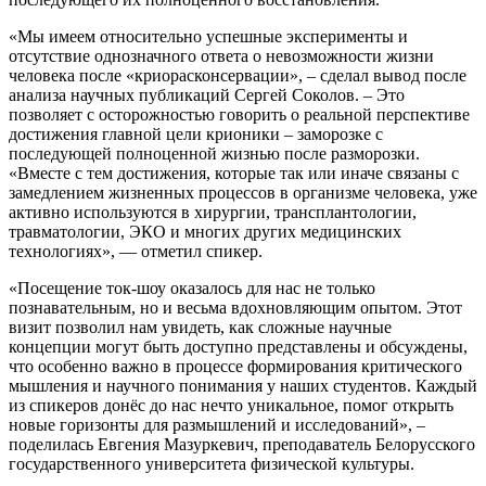
«Мы имеем относительно успешные эксперименты и
отсутствие однозначного ответа о невозможности жизни
человека после «криорасконсервации», – сделал вывод после
анализа научных публикаций Сергей Соколов. – Это
позволяет с осторожностью говорить о реальной перспективе
достижения главной цели крионики – заморозке с
последующей полноценной жизнью после разморозки.
«Вместе с тем достижения, которые так или иначе связаны с
замедлением жизненных процессов в организме человека, уже
активно используются в хирургии, трансплантологии,
травматологии, ЭКО и многих других медицинских
технологиях», — отметил спикер.
«Посещение ток-шоу оказалось для нас не только
познавательным, но и весьма вдохновляющим опытом. Этот
визит позволил нам увидеть, как сложные научные
концепции могут быть доступно представлены и обсуждены,
что особенно важно в процессе формирования критического
мышления и научного понимания у наших студентов. Каждый
из спикеров донёс до нас нечто уникальное, помог открыть
новые горизонты для размышлений и исследований», –
поделилась Евгения Мазуркевич, преподаватель Белорусского
государственного университета физической культуры.