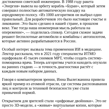
достижении советской инженерии. В 1988 году ракета
«Энергия» вывела на орбиту корабль «Буран», который затем
совершил полностью автоматическую посадку на
аэродромную полосу. «Из 1000 алгоритмов он выбрал один
правильный. Для разработчиков это было настоящее счастье и
ликование. Это было сделано в нашей стране, в прошлом
веке. Уже тогда наша инженерная мысль работала на
опережение», — поделилась спикер. Сегодня схожие задачи
решают беспилотные автомобили и комбайны с автопилотом,
которые активно разрабатываются в России.
Особый интерес вызвала тема применения ИИ в медицине.
Лектор рассказала, что в 2021 году специалисты ИТМО
оцифровали 45 тысяч снимков МРТ, чтобы создать систему-
помощника врача. Теперь алгоритмы учатся находить опухоли
на ранних стадиях — и точность диагностики растёт с
каждым новым набором данных.
Говоря о компьютерном зрении, Инна Вылегжанина привела
яркий пример из атомной отрасли, где системы распознавания
лиц и контроля за техникой безопасности уже стали
привычной нормой.
Открытием для зрителей стали «цифровые двойники». Это не
просто 3D-модели, а «живые» виртуальные копии, которые