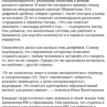
синхронизируются с реальными объектами в режиме
реального времени. В качестве наглядного примера спикер
привезла международный аэропорт Шереметьево. Его
цифровой двойник собирает данные с тысяч сенсоров и камер
за последние 20 лет и помогает оптимизировать расписание
сотрудников и обработку багажа. «Это уже помогает
экономить 1 миллиард рублей в год», — подчеркнула лектор.
Она добавила, что аналогичные системы уже работают в
банкоматах для подсчёта наличности и в сервисах построения
маршрутов.
Оживлённую дискуссию вызвала тема дипфейков. Спикер
подтвердила, что современные алгоритмы позволяют
создавать видео с любым человеком и заставлять его говорить
то, чего он не говорил. Однако тут же предложила посмотреть
на проблему с другой стороны.
«Те же технологии лежат в основе автоматического перевода
и синхронизации губ. Текст «причёсывает» нейросеть,
результат переводится, а затем синхронизируется с
видеорядом. Это помогает адаптировать образовательный
контент для разных языков», — пояснила Инна Вылегжанина.
Кандидат педагогических наук затронула в своей лекции тему
применения ИИ в образовании. Она признала, что студенты и
школьники уже активно используют ИИ для рефератов и