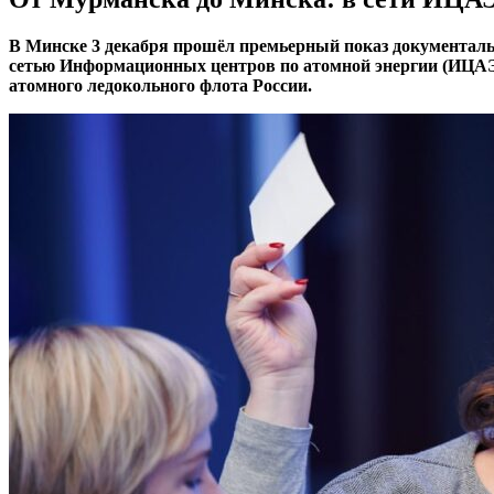
В Минске 3 декабря прошёл премьерный показ документаль
сетью Информационных центров по атомной энергии (ИЦАЭ)
атомного ледокольного флота России.