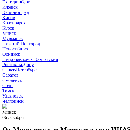
Екатеринбург
Ижевск
Калининград
Киров
Красноярск
Курск
Минск
Мурманск
Нижний Новгород
Новосибирск
Обнинск
Петропавловск-Камчатский
Ростов-на-Дону
Санкт-Петербург
Саратов
Смоленск
Сочи
Томск
Ульяновск
Челябинск
Минск
06 декабря
От Мурманска до Минска: в сети ИЦАЭ