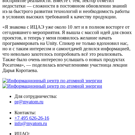
восприятие реальности. Вместе с тем, лектор отметил
недостатки — сложности в постоянном обновлении знаний
из-за быстрого развития технологий и необходимость работы
в условиях высоких требований к качеству продукции.
«Я знакома с ИЦАЭ уже около 10 лет и в полном восторге от
сегодняшнего мероприятия. Я вышла с массой идей для своих
проектов, и теперь у меня появилось желание начать
программировать на Unity. Спикер не только вдохновил нас,
но и с таким интересом и самоотдачей делился информацией,
что невольно захотелось попробовать всё это реализовать.
Также было очень интересно услышать о новых продуктах
Росатома», — поделилась впечатлениями участница лекции
Дарья Коротаева.
Для сотрудничества:
pr@myatom.ru
Контакты:
+7 495 626-26-16
info@myatom.ru
ИЦАО: