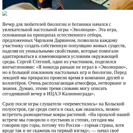
Вечер для любителей биологии и ботаники начался с
увлекательной настольной игры «Эволюция». Эта игра,
основанная на принципах естественного отбора,
предложенных Чарльзом Дарвином, позволила каждому
участнику создать собственную популяцию живых существ,
наделяя их уникальными свойствами, которые помогали
адаптироваться к изменяющимся условиям окружающей
среды. Сергей Стегний, один из участников, поделился
впечатлениями: «Я никогда раньше не играл в «Эволюцию»,
но я большой поклонник настольных игр и биологии. Перед
лекцией мы прекрасно провели время в компании друзей и
волонтёров. Очень располагающая атмосфера, нетворкинг и
знания. Думаю, этими тремя словами могу описать
сегодняшний вечер в ИЦАЭ Калининграда».
Сразу после игры слушатели «переместились» на Кольский
полуостров, где среди снега и скал, как оказалось, можно
встретить разноцветные ковры растений. «На прошлой нашей
встрече мы говорили о пустынях и степях, сегодня мы
говорим про горы, потому что Россия – горная страна, хотя
вроде так и не скажешь на первый взгляд», — начал своё