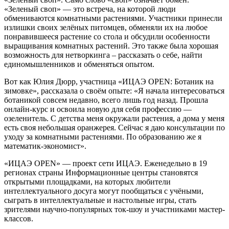
«Зеленый своп» — это встреча, на которой люди
обмениваются комнатными растениями. Участники принесли
излишки своих зелёных питомцев, обменяли их на любое
понравившееся растение со стола и обсудили особенности
выращивания комнатных растений. Это также была хорошая
возможность для нетворкинга – рассказать о себе, найти
единомышленников и обменяться опытом.
Вот как Юлия Дюрр, участница «ИЦАЭ OPEN: Ботаник на
зимовке», рассказала о своём опыте: «Я начала интересоваться
ботаникой совсем недавно, всего лишь год назад. Прошла
онлайн-курс и освоила новую для себя профессию —
озеленитель. С детства меня окружали растения, а дома у меня
есть своя небольшая оранжерея. Сейчас я даю консультации по
уходу за комнатными растениями. По образованию же я
математик-экономист».
«ИЦАЭ OPEN» — проект сети ИЦАЭ. Еженедельно в 19
регионах страны Информационные центры становятся
открытыми площадками, на которых любители
интеллектуального досуга могут пообщаться с учёными,
сыграть в интеллектуальные и настольные игры, стать
зрителями научно-популярных ток-шоу и участниками мастер-
классов.