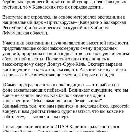
берёзовых криволесий, пояс горной тундры, пояс гольцовых
пустынь), то у Кавказских гор их порядка десяти.
Выступление строилось на основе материалов экспедиции в
национальный парк «Приэльбрусье» (Кабардино-Балкарская
Республика) и ботанических экскурсий по Хибинам
(Мурманская область).
Участники экспедиции изучили явление высотной поясности,
представляющее собой закономерную смену природных
условий, природных зон и ландшафтов в горах с увеличением
абсолютной высоты. После этого они отправились к
высокогорному озеру Донгуз-Орун-Кёль. Эксперт выразил
восхищение его красотой, сказав, что Альпийские луга и это
озеро — самые впечатляющие места, которые он видел.
«Самое прекрасное в таких экспедициях — это работа на
фоне захватывающих пейзажей. Возникает ощущение, что вы
вовсе не заняты делом. Как было сказано на одной
конференции: “Мы с вами великие бездельники”.
Занимайтесь тем, что вам нравится, и наслаждайтесь красотой
вокруг, и вам действительно будет казаться, что вы вовсе не
работаете», — заключил эксперт.
По завершении лекции в ИЦАЭ Калининграда состоялся
«Зелёный своп». Само слово «своп» означает обмен.