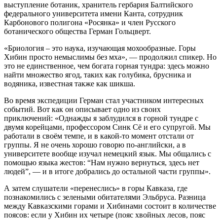
выступление ботаник, хранитель гербария Балтийского
федерального университета имени Канта, сотрудник
Карбонового полигона «Росянка» и член Русского
ботанического общества Герман Гольцверт.
«Бриология – это наука, изучающая мохообразные. Горы
Хибин просто немыслимы без мха», — продолжил спикер. Но
это не единственное, чем богата горная тундра: здесь можно
найти множество ягод, таких как голубика, брусника и
водяника, известная также как шикша.
Во время экспедиции Герман стал участником интересных
событий. Вот как он описывает одно из своих
приключений: «Однажды я заблудился в горной тундре с
двумя корейцами, профессором Синк Сё и его супругой. Мы
работали в своём темпе, и в какой-то момент отстали от
группы. Я не очень хорошо говорю по-английски, а в
университете вообще изучал немецкий язык. Мы общались с
помощью языка жестов: “Нам нужно вернуться, здесь нет
людей”, — и в итоге добрались до остальной части группы».
А затем слушатели «перенеслись» в горы Кавказа, где
познакомились с зелеными обитателями Эльбруса. Разница
между Кавказскими горами и Хибинами состоит в количестве
поясов: если у Хибин их четыре (пояс хвойных лесов, пояс