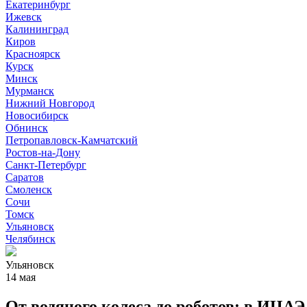
Екатеринбург
Ижевск
Калининград
Киров
Красноярск
Курск
Минск
Мурманск
Нижний Новгород
Новосибирск
Обнинск
Петропавловск-Камчатский
Ростов-на-Дону
Санкт-Петербург
Саратов
Смоленск
Сочи
Томск
Ульяновск
Челябинск
Ульяновск
14 мая
От водяного колеса до роботов: в ИЦА