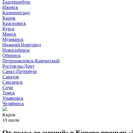
Екатеринбург
Ижевск
Калининград
Киров
Красноярск
Курск
Минск
Мурманск
Нижний Новгород
Новосибирск
Обнинск
Петропавловск-Камчатский
Ростов-на-Дону
Санкт-Петербург
Саратов
Смоленск
Сочи
Томск
Ульяновск
Челябинск
Киров
19 июля
От вкуса до эмоций: в Кирове прошли 