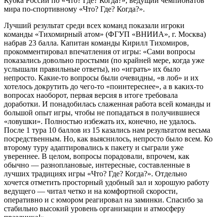
Кубка России по «Что? Где? Когда?», ведущий чемпионатов
мира по-спортивному «Что? Где? Когда?».
Лучший результат среди всех команд показали игроки
команды «Тихомирный атом» (ФГУП «ВНИИА», г. Москва)
набрав 23 балла. Капитан команды Кирилл Тихомиров,
прокомментировал впечатления от игры: «Сами вопросы
показались довольно простыми (по крайней мере, когда уже
услышали правильные ответы), но «играть» их было
непросто. Какие-то вопросы были очевидны, «в лоб» и их
хотелось докрутить до чего-то «поинтереснее», а в каких-то
вопросах наоборот, первая версия в итоге требовала
доработки. И понадобилась слаженная работа всей команды и
большой опыт игры, чтобы не попадаться в получившиеся
«ловушки». Полностью избежать их, конечно, не удалось.
После 1 тура 10 баллов из 15 казались нам результатом весьма
посредственным. Но, как выяснилось, непросто было всем. Ко
второму туру адаптировались к пакету и сыграли уже
увереннее. В целом, вопросы порадовали, впрочем, как
обычно — разноплановые, интересные, составленные в
лучших традициях игры «Что? Где? Когда?». Отдельно
хочется отметить просторный удобный зал и хорошую работу
ведущего — читал четко и на комфортной скорости,
оперативно и с юмором реагировал на заминки. Спасибо за
стабильно высокий уровень организации и атмосферу