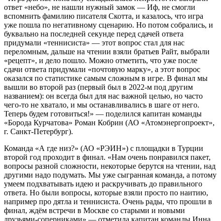
ответ «небо», не нашли нужный замок — Иф, не смогли
вспомнить фамилию писателя Скотта, и казалось, что игра
уже пошла по негативному сценарию. Но потом собрались, и
буквально на последней секунде перед сдачей ответа
придумали «теннисиста» — этот вопрос стал для нас
переломным, дальше на чтении взяли братьев Райт, выбрали
«рецепт», и дело пошло. Можно отметить, что уже после
сдачи ответа придумали «почтовую марку», а этот вопрос
оказался по статистике самым сложным в игре. В финал мы
вышли во второй раз (первый был в 2022-м под другим
названием): он всегда был для нас важной целью, но часто
чего-то не хватало, и мы останавливались в шаге от него.
Теперь будем готовиться!» — поделился капитан команды
«Борода Курчатова» Роман Кобрин (АО «Атомэнергопроект»,
г. Санкт-Петербург).
Команда «А где низ?» (АО «РЭИН») с площадки в Турции
второй год проходит в финал. «Нам очень понравился пакет,
вопросы разной сложности, некоторые берутся на чтении, над
другими надо подумать. Мы уже сыгранная команда, а потому
умеем подхватывать идею и раскручивать до правильного
ответа. Но были вопросы, которые взяли просто по наитию,
например про дятла и теннисиста. Очень рады, что прошли в
финал, ждём встречи в Москве со старыми и новыми
друзьями-соперниками» — отметила капитан команды Инна