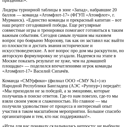
праздника!».
Лидеры турнирной таблицы в зоне «Запад», набравшие 20
баллов — команда «Атомфлот-17» (ФГУП «Атомфлот», г.
Мурманск). «Единство команды и прекрасный капитан – вот
наш рецепт сегодняшней победы. Еще регулярные
совместные игры и тренировки помогают готовиться к таким
важным событиям. Сегодня самым лучшим мы назовем
вопрос про боярыню Морозову, так как он заставил нас выйти
из плоскости и достать знания исторические и
искусствоведческие. А вот вопрос про дом мы раскрутили, но
авторскую формулировку не угадали. Надеемся на этапе в
Москве показать результат не хуже, чем на домашней
площадке» — поделился впечатлениями игрок команды
«Атомфлот-17» Василий Сипачёв.
Команда «СМУрфики» (филиал ООО «СМУ №1») из
Народной Республики Бангладеш (АЭС «Руппур») передаёт:
«Мы приходили не за победой, а за эмоциями, которые
получаешь в поиске ответов. Где‑то нам повезло, где‑то мы
взяли своим умом и слаженностью. Но главное — мы
получили удовольствие от процесса и интересный опыт
участия в таком масштабном мероприятии. Большое спасибо
организаторам и тем, кто нас поддерживал!».
«Игра для нас поначалу складывалась непросто: не выбрали