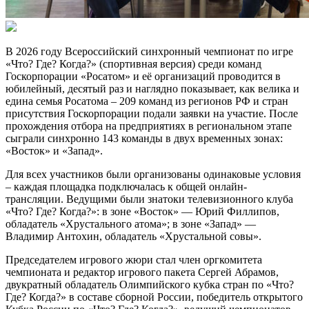
В 2026 году Всероссийский синхронный чемпионат по игре
«Что? Где? Когда?» (спортивная версия) среди команд
Госкорпорации «Росатом» и её организаций проводится в
юбилейный, десятый раз и наглядно показывает, как велика и
едина семья Росатома – 209 команд из регионов РФ и стран
присутствия Госкорпорации подали заявки на участие. После
прохождения отбора на предприятиях в региональном этапе
сыграли синхронно 143 команды в двух временных зонах:
«Восток» и «Запад».
Для всех участников были организованы одинаковые условия
– каждая площадка подключалась к общей онлайн-
трансляции. Ведущими были знатоки телевизионного клуба
«Что? Где? Когда?»: в зоне «Восток» — Юрий Филлипов,
обладатель «Хрустального атома»; в зоне «Запад» —
Владимир Антохин, обладатель «Хрустальной совы».
Председателем игрового жюри стал член оргкомитета
чемпионата и редактор игрового пакета Сергей Абрамов,
двукратный обладатель Олимпийского кубка стран по «Что?
Где? Когда?» в составе сборной России, победитель открытого