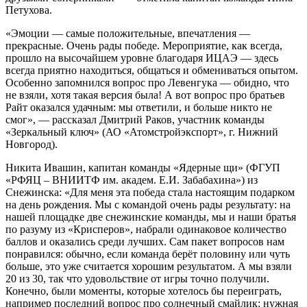
Петухова.
«Эмоции — самые положительные, впечатления —
прекрасные. Очень рады победе. Мероприятие, как всегда,
прошло на высочайшем уровне благодаря ИЦАЭ — здесь
всегда приятно находиться, общаться и обмениваться опытом.
Особенно запомнился вопрос про Левенгука — обидно, что
не взяли, хотя такая версия была! А вот вопрос про братьев
Райт оказался удачным: мы ответили, и больше никто не
смог», — рассказал Дмитрий Раков, участник команды
«Зеркальный ключ» (АО «Атомстройэкспорт», г. Нижний
Новгород).
Никита Ивашин, капитан команды «Ядерные щи» (ФГУП
«РФЯЦ – ВНИИТФ им. академ. Е.И. Забабахина») из
Снежинска: «Для меня эта победа стала настоящим подарком
на день рождения. Мы с командой очень рады результату: на
нашей площадке две снежинские команды, мы и наши братья
по разуму из «Крисперов», набрали одинаковое количество
баллов и оказались среди лучших. Сам пакет вопросов нам
понравился: обычно, если команда берёт половину или чуть
больше, это уже считается хорошим результатом. А мы взяли
20 из 30, так что удовольствие от игры точно получили.
Конечно, были моменты, которые хотелось бы переиграть,
например последний вопрос про солнечный смайлик: нужная