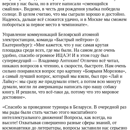
версия у нас была, но в итоге написали «смеющийся
смайлик». Видимо, в честь дня рождения улыбка победила
солнце. В целом считаю, что мы сыграли хорошо и достойно.
Надеюсь, дальше всё сложится удачно, и в Москве мы сможем
побороться за первое место в чемпионате».
Управление коммуникаций Белоярской атомной
электростанции, команда «Быстрый нейтрон» (г.
Екатеринбург): «Мне кажется, что у нас самая крутая
площадка среди всех, где мы были. На самом деле очень
удобно, спасибо огромное ИЦАЭ! И в этом году был
суперведущий — Владимир Антохин! Отлично всё читал,
никаких вопросов к чтению, к скорости, быстроте. Нам очень
сильно понравился вопрос про картину «Боярыня Морозова»,
а самый лучший вопрос, который мы взяли, был про «Лай и
Лайку»: мы сразу же придумали ответ, а потом всю минуту
думали, могли ли американцы написать про нашу собаку
книгу. И решили, что всё-таки да, потому что это мировое
достояние».
«Спасибо за проведение турнира в Беларуси. В очередной раз
мы рады были стать частью этого масштабного
интеллектуального движения! Вопросы, как всегда, на
высоте! Охватывая совершенно разные сферы знаний, от
космонавтики до литературы, вопросы заставили нас серьезно