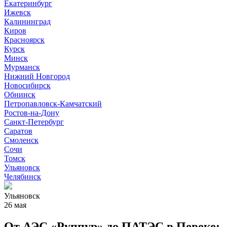
Екатеринбург
Ижевск
Калининград
Киров
Красноярск
Курск
Минск
Мурманск
Нижний Новгород
Новосибирск
Обнинск
Петропавловск-Камчатский
Ростов-на-Дону
Санкт-Петербург
Саратов
Смоленск
Сочи
Томск
Ульяновск
Челябинск
Ульяновск
26 мая
От АЭС «Руппур» до ПАТЭС в Певеке: