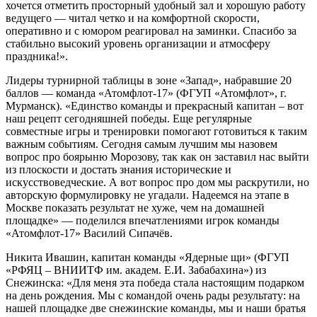
хочется отметить просторный удобный зал и хорошую работу
ведущего — читал четко и на комфортной скорости,
оперативно и с юмором реагировал на заминки. Спасибо за
стабильно высокий уровень организации и атмосферу
праздника!».
Лидеры турнирной таблицы в зоне «Запад», набравшие 20
баллов — команда «Атомфлот-17» (ФГУП «Атомфлот», г.
Мурманск). «Единство команды и прекрасный капитан – вот
наш рецепт сегодняшней победы. Еще регулярные
совместные игры и тренировки помогают готовиться к таким
важным событиям. Сегодня самым лучшим мы назовем
вопрос про боярыню Морозову, так как он заставил нас выйти
из плоскости и достать знания исторические и
искусствоведческие. А вот вопрос про дом мы раскрутили, но
авторскую формулировку не угадали. Надеемся на этапе в
Москве показать результат не хуже, чем на домашней
площадке» — поделился впечатлениями игрок команды
«Атомфлот-17» Василий Сипачёв.
Никита Ивашин, капитан команды «Ядерные щи» (ФГУП
«РФЯЦ – ВНИИТФ им. академ. Е.И. Забабахина») из
Снежинска: «Для меня эта победа стала настоящим подарком
на день рождения. Мы с командой очень рады результату: на
нашей площадке две снежинские команды, мы и наши братья