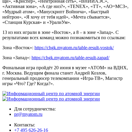
щи», «Криспер», «Нейтронная сеть», «ВНИИАЭС»,
«Активная зона», «А где низ?», «TENEX», «ТТ», «АО=МСЗ»,
«Мудрый атом», «Манускрипт Войнича», «Быстрый
нейтрон», «Я хочу от тебя идей», «Мечта сбывается»,
«Станция Курская» и «УралиУм».
13 из них играли в зоне «Восток», а 8 – в зоне «Запад». С
результатами всех команд можно познакомиться по ссылкам:
Зона «Восток»:
https://chgk.myatom.ru/table-result-vostok/
Зона «Запад»:
https://chgk.myatom.ru/table-result-zapad/
Финальная игра пройдёт 20 июня в музее «АТОМ» на ВДНХ,
г. Москва. Ведущим финала станет Андрей Козлов,
генеральный продюсер телекомпании «Игра-ТВ», Магистр
игры «Что? Где? Когда?».
Для сотрудничества:
pr@myatom.ru
Контакты:
+7 495 626-26-16