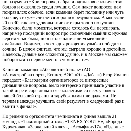
по разуму из «Крисперов», набрали одинаковое количество
баллов и оказались среди лучших. Сам пакет вопросов нам
понравился: обычно, если команда берёт половину или чуть
больше, это уже считается хорошим результатом. А мы взяли
20 из 30, так что удовольствие от игры точно получили.
Конечно, были моменты, которые хотелось бы переиграть,
например последний вопрос про солнечный смайлик: нужная
версия у нас была, но в итоге написали «смеющийся
смайлик». Видимо, в честь дня рождения улыбка победила
солнце. В целом считаю, что мы сыграли хорошо и достойно.
Надеюсь, дальше всё сложится удачно, и в Москве мы сможем
побороться за первое место в чемпионате».
Капитан команды «Абсолютный ноль» (АО
«Атомстройэкспорт», Египет, АЭС «Эль-Дабаа») Егор Иванов
передает: «Благодарим организаторов за интересные,
динамичные вопросы. Было интересно принимать участие в
такой игре и соревноваться с коллегами со всех уголков
нашей большой страны и зарубежными площадками. Не
теряем надежды улучшить свой результат в следующий раз и
выйти в финал!».
По решению оргкомитета чемпионата в финал вышла 21
команда: «Тихомирный атом», «TENEX YOUTH», «Борода
Курчатова», «Зеркальный ключ», «Атомфлот-17», «Ядерные