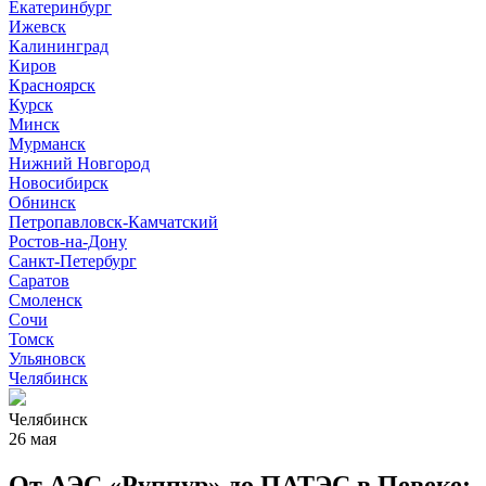
Екатеринбург
Ижевск
Калининград
Киров
Красноярск
Курск
Минск
Мурманск
Нижний Новгород
Новосибирск
Обнинск
Петропавловск-Камчатский
Ростов-на-Дону
Санкт-Петербург
Саратов
Смоленск
Сочи
Томск
Ульяновск
Челябинск
Челябинск
26 мая
От АЭС «Руппур» до ПАТЭС в Певеке: