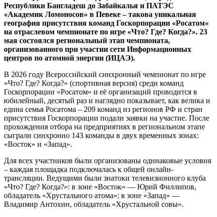
Республики Бангладеш до Забайкалья и ПАТЭС
«Академик Ломоносов» в Певеке – такова уникальная
география присутствия команд Госкорпорации «Росатом»
на отраслевом чемпионате по игре «Что? Где? Когда?». 23
мая состоялся региональный этап чемпионата,
организованного при участии сети Информационных
центров по атомной энергии (ИЦАЭ).
В 2026 году Всероссийский синхронный чемпионат по игре
«Что? Где? Когда?» (спортивная версия) среди команд
Госкорпорации «Росатом» и её организаций проводится в
юбилейный, десятый раз и наглядно показывает, как велика и
едина семья Росатома – 209 команд из регионов РФ и стран
присутствия Госкорпорации подали заявки на участие. После
прохождения отбора на предприятиях в региональном этапе
сыграли синхронно 143 команды в двух временных зонах:
«Восток» и «Запад».
Для всех участников были организованы одинаковые условия
– каждая площадка подключалась к общей онлайн-
трансляции. Ведущими были знатоки телевизионного клуба
«Что? Где? Когда?»: в зоне «Восток» — Юрий Филлипов,
обладатель «Хрустального атома»; в зоне «Запад» —
Владимир Антохин, обладатель «Хрустальной совы».