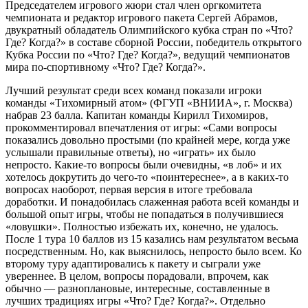
Председателем игрового жюри стал член оргкомитета
чемпионата и редактор игрового пакета Сергей Абрамов,
двукратный обладатель Олимпийского кубка стран по «Что?
Где? Когда?» в составе сборной России, победитель открытого
Кубка России по «Что? Где? Когда?», ведущий чемпионатов
мира по-спортивному «Что? Где? Когда?».
Лучший результат среди всех команд показали игроки
команды «Тихомирный атом» (ФГУП «ВНИИА», г. Москва)
набрав 23 балла. Капитан команды Кирилл Тихомиров,
прокомментировал впечатления от игры: «Сами вопросы
показались довольно простыми (по крайней мере, когда уже
услышали правильные ответы), но «играть» их было
непросто. Какие-то вопросы были очевидны, «в лоб» и их
хотелось докрутить до чего-то «поинтереснее», а в каких-то
вопросах наоборот, первая версия в итоге требовала
доработки. И понадобилась слаженная работа всей команды и
большой опыт игры, чтобы не попадаться в получившиеся
«ловушки». Полностью избежать их, конечно, не удалось.
После 1 тура 10 баллов из 15 казались нам результатом весьма
посредственным. Но, как выяснилось, непросто было всем. Ко
второму туру адаптировались к пакету и сыграли уже
увереннее. В целом, вопросы порадовали, впрочем, как
обычно — разноплановые, интересные, составленные в
лучших традициях игры «Что? Где? Когда?». Отдельно