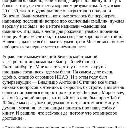
понравился: обычно, если команда берёт половину или чуть
больше, это уже считается хорошим результатом. А мы взяли
20 из 30, так что удовольствие от игры точно получили.
Конечно, были моменты, которые хотелось бы переиграть,
например последний вопрос про солнечный смайлик: нужная
версия у нас была, но в итоге написали «смеющийся
смайлик». Видимо, в честь дня рождения улыбка победила
солнце. В целом считаю, что мы сыграли хорошо и достойно.
Надеюсь, дальше всё сложится удачно, и в Москве мы сможем
побороться за первое место в чемпионате».
Управление коммуникаций Белоярской атомной
электростанции, команда «Быстрый нейтрон» (г.
Екатеринбург): «Мне кажется, что у нас самая крутая
площадка среди всех, где мы были. На самом деле очень
удобно, спасибо огромное ИЦАЭ! И в этом году был
суперведущий — Владимир Антохин! Отлично всё читал,
никаких вопросов к чтению, к скорости, быстроте. Нам очень
сильно понравился вопрос про картину «Боярыня Морозова»,
а самый лучший вопрос, который мы взяли, был про «Лай и
Лайку»: мы сразу же придумали ответ, а потом всю минуту
думали, могли ли американцы написать про нашу собаку
книгу. И решили, что всё-таки да, потому что это мировое
достояние».
«Спасибо за проведение турнира в Беларуси. В очередной раз