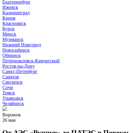
Екатеринбург
Ижевск
Калининград
Киров
Красноярск
Курск
Минск
Мурманск
Нижний Новгород
Новосибирск
Обнинск
Петропавловск-Камчатский
Ростов-на-Дону
Санкт-Петербург
Саратов
Смоленск
Сочи
Томск
Ульяновск
Челябинск
Воронеж
26 мая
От АЭС «Руппур» до ПАТЭС в Певеке: