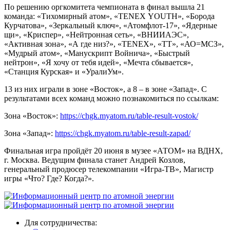
По решению оргкомитета чемпионата в финал вышла 21
команда: «Тихомирный атом», «TENEX YOUTH», «Борода
Курчатова», «Зеркальный ключ», «Атомфлот-17», «Ядерные
щи», «Криспер», «Нейтронная сеть», «ВНИИАЭС»,
«Активная зона», «А где низ?», «TENEX», «ТТ», «АО=МСЗ»,
«Мудрый атом», «Манускрипт Войнича», «Быстрый
нейтрон», «Я хочу от тебя идей», «Мечта сбывается»,
«Станция Курская» и «УралиУм».
13 из них играли в зоне «Восток», а 8 – в зоне «Запад». С
результатами всех команд можно познакомиться по ссылкам:
Зона «Восток»:
https://chgk.myatom.ru/table-result-vostok/
Зона «Запад»:
https://chgk.myatom.ru/table-result-zapad/
Финальная игра пройдёт 20 июня в музее «АТОМ» на ВДНХ,
г. Москва. Ведущим финала станет Андрей Козлов,
генеральный продюсер телекомпании «Игра-ТВ», Магистр
игры «Что? Где? Когда?».
Для сотрудничества: