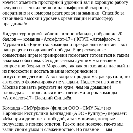
хочется отметить просторный удобный зал и хорошую работу
ведущего — читал четко и на комфортной скорости,
оперативно и с юмором реагировал на заминки. Спасибо за
стабильно высокий уровень организации и атмосферу
праздника!».
Лидеры турнирной таблицы в зоне «Запад», набравшие 20
баллов — команда «Атомфлот-17» (ФГУП «Атомфлот», г.
Мурманск). «Единство команды и прекрасный капитан – вот
наш рецепт сегодняшней победы. Еще регулярные
совместные игры и тренировки помогают готовиться к таким
важным событиям. Сегодня самым лучшим мы назовем
вопрос про боярыню Морозову, так как он заставил нас выйти
из плоскости и достать знания исторические и
искусствоведческие. А вот вопрос про дом мы раскрутили, но
авторскую формулировку не угадали. Надеемся на этапе в
Москве показать результат не хуже, чем на домашней
площадке» — поделился впечатлениями игрок команды
«Атомфлот-17» Василий Сипачёв.
Команда «СМУрфики» (филиал ООО «СМУ №1») из
Народной Республики Бангладеш (АЭС «Руппур») передаёт:
«Мы приходили не за победой, а за эмоциями, которые
получаешь в поиске ответов. Где‑то нам повезло, где‑то мы
взяли своим умом и слаженностью. Но главное — мы