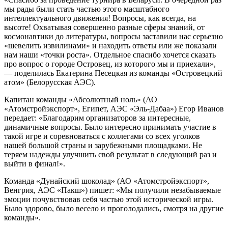
мы рады были стать частью этого масштабного
интеллектуального движения! Вопросы, как всегда, на
высоте! Охватывая совершенно разные сферы знаний, от
космонавтики до литературы, вопросы заставили нас серьезно
«шевелить извилинами» и находить ответы или же показали
нам наши «точки роста». Отдельное спасибо хочется сказать
про вопрос о городе Островец, из которого мы и приехали»,
— поделилась Екатерина Песецкая из команды «Островецкий
атом» (Белорусская АЭС).
Капитан команды «Абсолютный ноль» (АО
«Атомстройэкспорт», Египет, АЭС «Эль-Дабаа») Егор Иванов
передает: «Благодарим организаторов за интересные,
динамичные вопросы. Было интересно принимать участие в
такой игре и соревноваться с коллегами со всех уголков
нашей большой страны и зарубежными площадками. Не
теряем надежды улучшить свой результат в следующий раз и
выйти в финал!».
Команда «Дунайский шоколад» (АО «Атомстройэкспорт»,
Венгрия, АЭС «Пакш») пишет: «Мы получили незабываемые
эмоции почувствовав себя частью этой исторической игры.
Было здорово, было весело и проголодались, смотря на другие
команды».