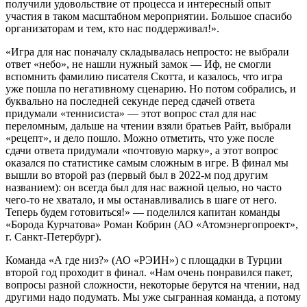
получили удовольствие от процесса и интересный опыт
участия в таком масштабном мероприятии. Большое спасибо
организаторам и тем, кто нас поддерживал!».
«Игра для нас поначалу складывалась непросто: не выбрали
ответ «небо», не нашли нужный замок — Иф, не смогли
вспомнить фамилию писателя Скотта, и казалось, что игра
уже пошла по негативному сценарию. Но потом собрались, и
буквально на последней секунде перед сдачей ответа
придумали «теннисиста» — этот вопрос стал для нас
переломным, дальше на чтении взяли братьев Райт, выбрали
«рецепт», и дело пошло. Можно отметить, что уже после
сдачи ответа придумали «почтовую марку», а этот вопрос
оказался по статистике самым сложным в игре. В финал мы
вышли во второй раз (первый был в 2022-м под другим
названием): он всегда был для нас важной целью, но часто
чего-то не хватало, и мы останавливались в шаге от него.
Теперь будем готовиться!» — поделился капитан команды
«Борода Курчатова» Роман Кобрин (АО «Атомэнергопроект»,
г. Санкт-Петербург).
Команда «А где низ?» (АО «РЭИН») с площадки в Турции
второй год проходит в финал. «Нам очень понравился пакет,
вопросы разной сложности, некоторые берутся на чтении, над
другими надо подумать. Мы уже сыгранная команда, а потому