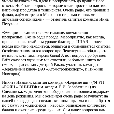
умеем подхватывать идею и раскручивать до правильного
ответа. Но были вопросы, которые взяли просто по наитию,
например про дятла и теннисиста. Очень рады, что прошли в
финал, ждём встречи в Москве со старыми и новыми
друзьями-соперниками» — отметила капитан команды Инна
Петухова.
«Эмоции — самые положительные, впечатления —
прекрасные. Очень рады победе. Мероприятие, как всегда,
прошло на высочайшем уровне благодаря ИЦАЭ — здесь
всегда приятно находиться, общаться и обмениваться опытом.
Особенно запомнился вопрос про Левенгука — обидно, что
не взяли, хотя такая версия была! А вот вопрос про братьев
Райт оказался удачным: мы ответили, и больше никто не
смог», — рассказал Дмитрий Раков, участник команды
«Зеркальный ключ» (АО «Атомстройэкспорт», г. Нижний
Новгород).
Никита Ивашин, капитан команды «Ядерные щи» (ФГУП
«РФЯЦ – ВНИИТФ им. академ. Е.И. Забабахина») из
Снежинска: «Для меня эта победа стала настоящим подарком
на день рождения. Мы с командой очень рады результату: на
нашей площадке две снежинские команды, мы и наши братья
по разуму из «Крисперов», набрали одинаковое количество
баллов и оказались среди лучших. Сам пакет вопросов нам