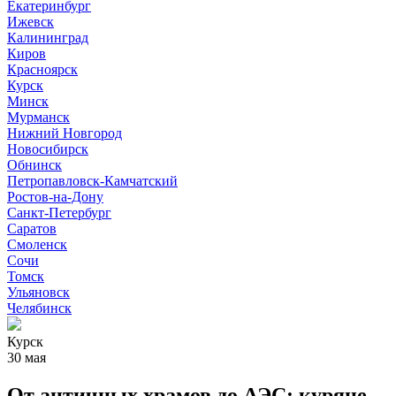
Екатеринбург
Ижевск
Калининград
Киров
Красноярск
Курск
Минск
Мурманск
Нижний Новгород
Новосибирск
Обнинск
Петропавловск-Камчатский
Ростов-на-Дону
Санкт-Петербург
Саратов
Смоленск
Сочи
Томск
Ульяновск
Челябинск
Курск
30 мая
От античных храмов до АЭС: куряне