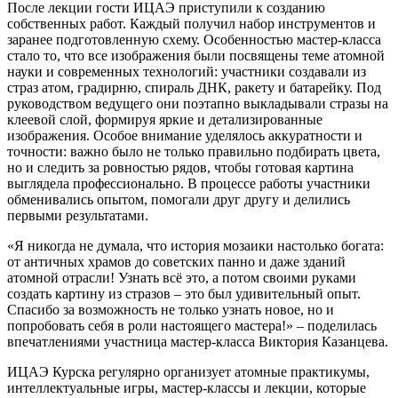
После лекции гости ИЦАЭ приступили к созданию
собственных работ. Каждый получил набор инструментов и
заранее подготовленную схему. Особенностью мастер-класса
стало то, что все изображения были посвящены теме атомной
науки и современных технологий: участники создавали из
страз атом, градирню, спираль ДНК, ракету и батарейку. Под
руководством ведущего они поэтапно выкладывали стразы на
клеевой слой, формируя яркие и детализированные
изображения. Особое внимание уделялось аккуратности и
точности: важно было не только правильно подбирать цвета,
но и следить за ровностью рядов, чтобы готовая картина
выглядела профессионально. В процессе работы участники
обменивались опытом, помогали друг другу и делились
первыми результатами.
«Я никогда не думала, что история мозаики настолько богата:
от античных храмов до советских панно и даже зданий
атомной отрасли! Узнать всё это, а потом своими руками
создать картину из стразов – это был удивительный опыт.
Спасибо за возможность не только узнать новое, но и
попробовать себя в роли настоящего мастера!» – поделилась
впечатлениями участница мастер-класса Виктория Казанцева.
ИЦАЭ Курска регулярно организует атомные практикумы,
интеллектуальные игры, мастер-классы и лекции, которые