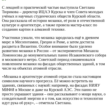
С лекцией и практической частью выступила Светлана
Тюрикова – директор ИЦАЭ Курска и член Совета молодых
учёных и научных студенческих обществ Курской области.
Она рассказала об истории мозаики, её роли в отечественной
культуре и архитектуре, а также провела мастер-класс по
созданию картин в алмазной технике.
Участники узнали, что мозаика зародилась ещё в древнем
мире: в Месопотамии, Греции и Риме, а затем достигла
расцвета в Византии. Особое внимание было уделено
развитию мозаики в России – от экспериментов Михаила
Ломоносова до монументальных панно Исаакиевского собора
и московского метро. Советский период ознаменовался
появлением мозаики на фасадах общественных зданий, в том
числе на объектах атомной отрасли.
«Мозаика в архитектуре атомной отрасли стала настоящим
символом научного прогресса. Её можно встретить на
зданиях, связанных с наукой: например, на фасадах НИЯУ
МИФИ в Москве и даже на Курской АЭС. Эти панно не
просто украшают здания – они рассказывают о мощи науки, о
созидательной энергии и о том, как искусство и технологии
идут рука об руку», – отметила Светлана.