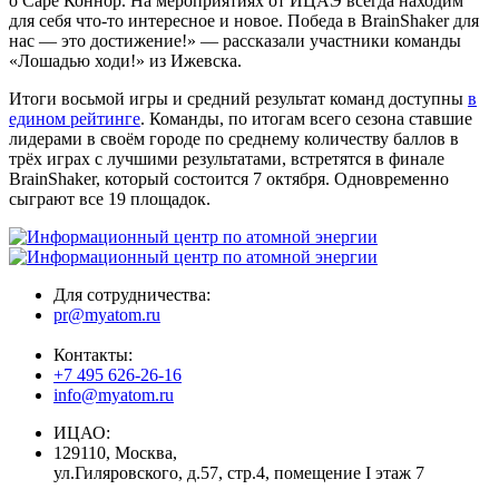
о Саре Коннор. На мероприятиях от ИЦАЭ всегда находим
для себя что-то интересное и новое. Победа в BrainShaker для
нас — это достижение!» — рассказали участники команды
«Лошадью ходи!» из Ижевска.
Итоги восьмой игры и средний результат команд доступны
в
едином рейтинге
. Команды, по итогам всего сезона ставшие
лидерами в своём городе по среднему количеству баллов в
трёх играх с лучшими результатами, встретятся в финале
BrainShaker, который состоится 7 октября. Одновременно
сыграют все 19 площадок.
Для сотрудничества:
pr@myatom.ru
Контакты:
+7 495 626-26-16
info@myatom.ru
ИЦАО:
129110, Москва,
ул.Гиляровского, д.57, стр.4, помещение I этаж 7