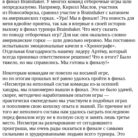
в финал Brainshaker. У многих команд отборочные игры шли
непредсказуемо. Например, Кирилл Маслов, участник
из Новосибирска, сравнил участие в Brainshaker с катанием
на американских горках. «Ура! Мы в финале! Эта новость для
меня вдвойне приятна, так как я впервые в своей истории
выхожу в финал турнира Brainshaker. Что могу сказать
по поводу отборочных игр? Для нас они оказались словно
американские горки — шли довольно неровно. Мы постоянно
испытывали эмоциональные качели в «Хронографе».
Отдельная благодарность нашему лидеру Артёму, который
всегда принимал ответственное решение! Что в итоге? Было
тяжело, но мы справились. Мы готовы к финалу!»
Некоторым командам не повезло на восьмой игре,
но по итогам прошлых всё равно удалось пройти в финал.
«Несмотря на неполный состав команды из-за осенней
хандры, мы планомерно вышли в финал. Это не было удачей,
скорее, методично наработанным опытом игры —
практически еженедельно мы участвуем в подобных играх
и пополняем свою копилку опыта и знаний. По причине всё
того же неполного состава нам удалось сыграть последнюю
перед финалом игру не в полную силу и занять лишь третье
место. Несмотря на разочарование от сегодняшнего
проигрыша, мы очень рады оказаться в финале с самыми
сильными и эрудированными людьми всего турнира. Это