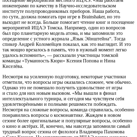
посещение мероприятий местного ИЦАЭ. «Мы работаем
инженерами по качеству в Научно-исследовательском
институте полупроводниковых приборов. Наша работа,
по сути, должна помогать при игре в Brainshaker, но это
выходит не всегда. Больше помогает чтение книг и посещение
мероприятий ИЦАЭ Томска. Например, один из вопросов
был про планетарную модель атома, и мы запомнили это
определение с устного журнала „Язык Эйнштейна“. Тогда
спикер Андрей Коломейцев показал, как это выглядит. И это
так мощно врезалось в память, что в нужный момент легко
удалось вспомнить», — рассказали участницы томской
команды «Туманность Кюри» Ксения Попова и Нина
Киселёва.
Несмотря на усиленную подготовку, некоторые участники
отметили, что вопросы игры оказались сложнее, чем обычно.
Однако это не помешало получить удовольствие от игры
и стало для них новым вызовом. «Мы вышли в финал
интеллектуального турнира, и сегодня мы чувствуем себя
удовлетворёнными и полными решимости побеждать.
Несмотря на сложные вопросы, команда справилась, особенно
понравились вопросы о космонавтике. Жаждем в новом
сезоне более оригинальные и популярные вопросы, особенно
о кино и актёрах. И, конечно, мы навсегда запомнили самый
трудный вопрос сезона от филолога Владимира Пахомова