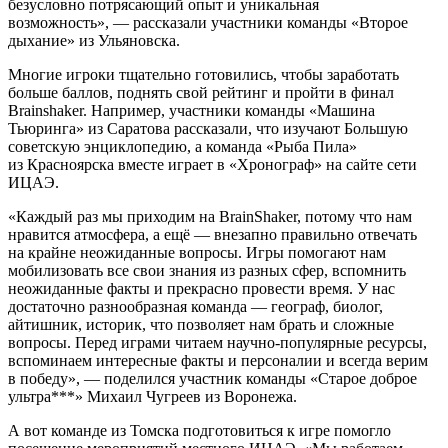
безусловно потрясающий опыт и уникальная
возможность», — рассказали участники команды «Второе
дыхание» из Ульяновска.
Многие игроки тщательно готовились, чтобы заработать
больше баллов, поднять свой рейтинг и пройти в финал
Brainshaker. Например, участники команды «Машина
Тьюринга» из Саратова рассказали, что изучают Большую
советскую энциклопедию, а команда «Рыба Пила»
из Красноярска вместе играет в «Хронограф» на сайте сети
ИЦАЭ.
«Каждый раз мы приходим на BrainShaker, потому что нам
нравится атмосфера, а ещё — внезапно правильно отвечать
на крайне неожиданные вопросы. Игры помогают нам
мобилизовать все свои знания из разных сфер, вспомнить
неожиданные факты и прекрасно провести время. У нас
достаточно разнообразная команда — географ, биолог,
айтишник, историк, что позволяет нам брать и сложные
вопросы. Перед играми читаем научно-популярные ресурсы,
вспоминаем интересные факты и персоналии и всегда верим
в победу», — поделился участник команды «Старое доброе
ультра***» Михаил Чугреев из Воронежа.
А вот команде из Томска подготовиться к игре помогло