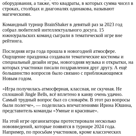
оборудования, а также, что квадраты, в которых сумма чисел в
строках, столбцах и диагоналях одинакова, называют
магическими.
Командный турнир BrainShaker в девятый раз за 2023 год
собрал любителей интеллектуального досуга. 15
южноуральских команд сыграли в тематической игре вне
рейтинга.
Последняя игра года прошла в новогодней атмосфере.
Ощущение праздника создавали тематические костюмы и
специальный дизайн игры, новогодняя музыка и открытки, на
которых участники писали поздравления друг другу. А ещё
большинство вопросов было связано с приближающимся
Новым годом.
«Игра получилась атмосферная, классная, не скучная. Не
сплошной Jingle Bells, всё вплетено в канву очень удачно.
Самый трудный вопрос был со словарём. В этот раз вопросы
были полегче», — поделилась впечатлениями Ирина Юшина,
представитель команды «Умные и красивые».
На этой игре организаторы протестировали несколько
нововведений, которые появятся в турнире 2024 года.
Например, по просьбам участников, кроме классических