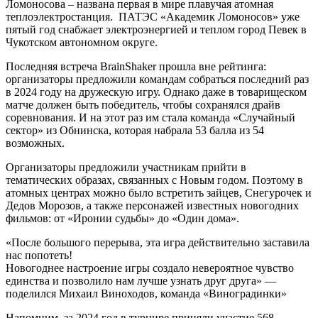
Ломоносова – названа первая в мире плавучая атомная
теплоэлектростанция. ПАТЭС «Академик Ломоносов» уже
пятый год снабжает электроэнергией и теплом город Певек в
Чукотском автономном округе.
Последняя встреча BrainShaker прошла вне рейтинга:
организаторы предложили командам собраться последний раз
в 2024 году на дружескую игру. Однако даже в товарищеском
матче должен быть победитель, чтобы сохранялся драйв
соревнования. И на этот раз им стала команда «Случайный
сектор» из Обнинска, которая набрала 53 балла из 54
возможных.
Организаторы предложили участникам прийти в
тематических образах, связанных с Новым годом. Поэтому в
атомных центрах можно было встретить зайцев, Снегурочек и
Дедов Морозов, а также персонажей известных новогодних
фильмов: от «Иронии судьбы» до «Один дома».
«После большого перерыва, эта игра действительно заставила
нас попотеть!
Новогоднее настроение игры создало невероятное чувство
единства и позволило нам лучше узнать друг друга» —
поделился Михаил Виноходов, команда «Виноградинки»
Напомним, за 2024 год в турнире приняли участие 568