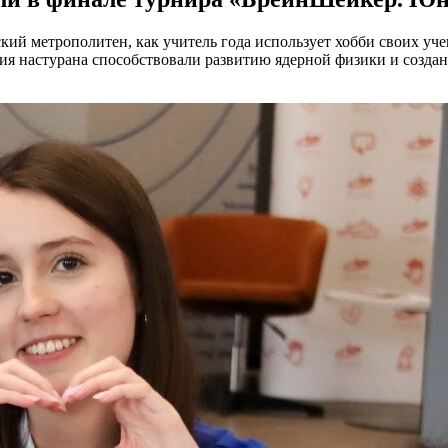
ий метрополитен, как учитель года использует хобби своих учен
ния настурана способствовали развитию ядерной физики и созд