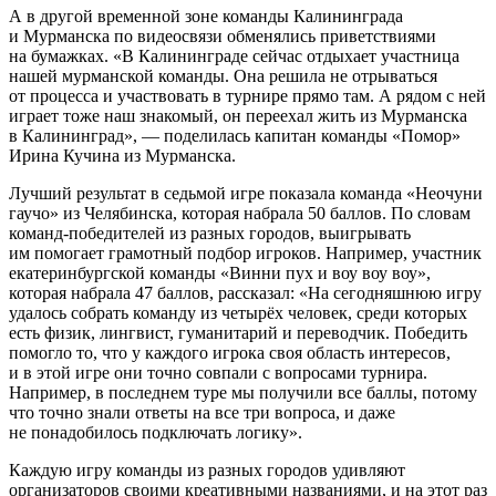
А в другой временной зоне команды Калининграда
и Мурманска по видеосвязи обменялись приветствиями
на бумажках. «В Калининграде сейчас отдыхает участница
нашей мурманской команды. Она решила не отрываться
от процесса и участвовать в турнире прямо там. А рядом с ней
играет тоже наш знакомый, он переехал жить из Мурманска
в Калининград», — поделилась капитан команды «Помор»
Ирина Кучина из Мурманска.
Лучший результат в седьмой игре показала команда «Неочуни
гаучо» из Челябинска, которая набрала 50 баллов. По словам
команд-победителей из разных городов, выигрывать
им помогает грамотный подбор игроков. Например, участник
екатеринбургской команды «Винни пух и воу воу воу»,
которая набрала 47 баллов, рассказал: «На сегодняшнюю игру
удалось собрать команду из четырёх человек, среди которых
есть физик, лингвист, гуманитарий и переводчик. Победить
помогло то, что у каждого игрока своя область интересов,
и в этой игре они точно совпали с вопросами турнира.
Например, в последнем туре мы получили все баллы, потому
что точно знали ответы на все три вопроса, и даже
не понадобилось подключать логику».
Каждую игру команды из разных городов удивляют
организаторов своими креативными названиями, и на этот раз