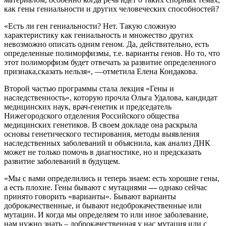
как гены гениальности и других человеческих способностей?
«Есть ли ген гениальности? Нет. Такую сложную
характеристику как гениальность и множество других
невозможно описать одним геном. Да, действительно, есть
определенные полиморфизмы, т.е. варианты генов. Но то, что
этот полиморфизм будет отвечать за развитие определенного
признака,сказать нельзя», —отметила Елена Кондакова.
Второй частью программы стала лекция «Гены и
наследственность», которую прочла Ольга Удалова, кандидат
медицинских наук, врач-генетик и председатель
Нижегородского отделения Российского общества
медицинских генетиков. В своем докладе она раскрыла
основы генетического тестирования, методы выявления
наследственных заболеваний и объяснила, как анализ ДНК
может не только помочь в диагностике, но и предсказать
развитие заболеваний в будущем.
«Мы с вами определились и теперь знаем: есть хорошие гены,
а есть плохие. Гены бывают с мутациями
—
однако сейчас
принято говорить «варианты». Бывают варианты
доброкачественные, и бывают недоброкачественные или
мутации. И когда мы определяем то или иное заболевание,
нам нужно знать – доброкачественная у нас мутация или с