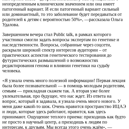
неопределенным клиническим значением или она имеет
патогенный вариант. И если патогенный вариант сильный
или доминантный, то это заболевание будет передаваться от
родителей к детям с вероятностью 50%», —рассказала Ольга
Удалова.
Завершением вечера стал Public talk, в рамках которого
участники смогли задать вопросы экспертам по генетике и
наследственности. Вопросы, собранные через соцсети,
раскрыли широкий спектр интересов аудитории – от
практических аспектов генетического тестирования до
футуристических размышлений о возможностях
редактирования генома и влиянии генетики на судьбу
человека.
«Я узнала очень много полезной информации! Первая лекция
была более познавательной — в помощь молодым родителям,
семьям — прикладная скажем так. А вторая уже более
увлекательная, про будущее, что нас ждет. Из ответа на
вопрос, который я задавала, я узнала очень много нового. У
меня даже какой-то шок. Очень нравится пространство ИЦАЭ
и люди, которые здесь работают, нравится, как здесь
принимают. Ощущение теплого приема: приходишь как будто
не просто в научный центр, а приходишь к людям по
интересам, к друзьям. Мы всегда этого очень ждём», —