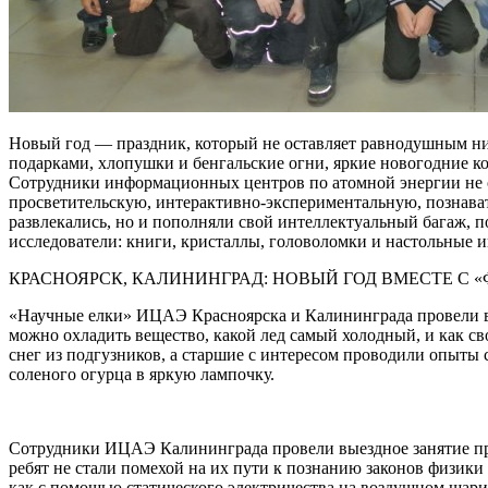
Новый год — праздник, который не оставляет равнодушным ни 
подарками, хлопушки и бенгальские огни, яркие новогодние к
Сотрудники информационных центров по атомной энергии не ос
просветительскую, интерактивно-экспериментальную, познават
развлекались, но и пополняли свой интеллектуальный багаж, 
исследователи: книги, кристаллы, головоломки и настольные 
КРАСНОЯРСК, КАЛИНИНГРАД: НОВЫЙ ГОД ВМЕСТЕ С
«Научные елки» ИЦАЭ Красноярска и Калининграда провели вм
можно охладить вещество, какой лед самый холодный, и как св
снег из подгузников, а старшие с интересом проводили опыты
соленого огурца в яркую лампочку.
Сотрудники ИЦАЭ Калининграда провели выездное занятие п
ребят не стали помехой на их пути к познанию законов физик
как с помощью статического электричества на воздушном шари