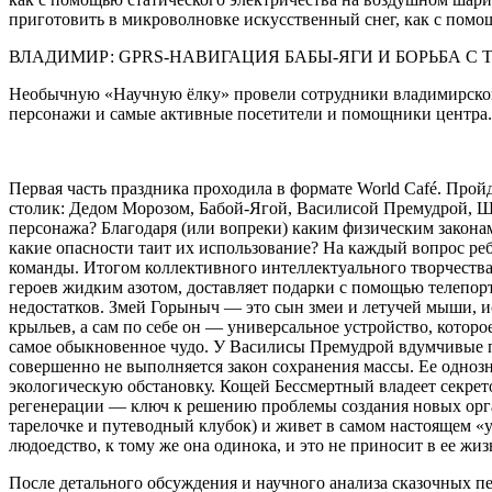
приготовить в микроволновке искусственный снег, как с помо
ВЛАДИМИР: GPRS-НАВИГАЦИЯ БАБЫ-ЯГИ И БОРЬБА 
Необычную «Научную ёлку» провели сотрудники владимирского
персонажи и самые активные посетители и помощники центра.
Первая часть праздника проходила в формате World Café. Прой
столик: Дедом Морозом, Бабой-Ягой, Василисой Премудрой, Щ
персонажа? Благодаря (или вопреки) каким физическим закон
какие опасности таит их использование? На каждый вопрос ре
команды. Итогом коллективного интеллектуального творчества
героев жидким азотом, доставляет подарки с помощью телепор
недостатков. Змей Горыныч — это сын змеи и летучей мыши, 
крыльев, а сам по себе он — универсальное устройство, котор
самое обыкновенное чудо. У Василисы Премудрой вдумчивые п
совершенно не выполняется закон сохранения массы. Ее однозн
экологическую обстановку. Кощей Бессмертный владеет секрето
регенерации — ключ к решению проблемы создания новых орган
тарелочке и путеводный клубок) и живет в самом настоящем «
людоедство, к тому же она одинока, и это не приносит в ее жиз
После детального обсуждения и научного анализа сказочных п