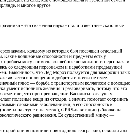
рлянде, и многое другое.
аздника «Эта сказочная наука» стали известные сказочные
с персонажами, каждому из которых был посвящен отдельный
. Какие волшебные способности и предметы есть у
ых проблем могут помочь волшебные возможности персонажа и
комясь со следующим персонажем и наработками предыдущей
ей. Выяснилось, что Дед Мороз пользуется для заморозки злых
акже является воплощением доброты и почти не имеет
нозначный плюс — борьба с транспортным коллапсом с помощью
ука умеют исполнять желания и разговаривать, потому что это
о отметили, что при превращении Василисы в лягушку
ает полезные вещи из отходов, а значит, помогает сохранить
 самыми сложными заболеваниями, а его способность к
полеты на ступе и на метле), GPRS-навигации (яблочко на
т экологического равновесия. Ее существенный минус —
я которой они вспомнили новогоднюю географию, освоили азы