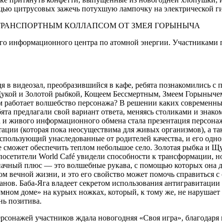
щью цитрусовых зажечь потухшую лампочку на электрической ги
С ТРАНСПОРТНЫМ КОЛЛАПСОМ ОТ ЗМЕЯ ГОРЫНЫЧА
 информационного центра по атомной энергии. Участниками пр
дя в видеозал, преобразившийся в кафе, ребята познакомились 
укой и Золотой рыбкой, Кощеем Бессмертным, Змеем Горынычем
ам работает волшебство персонажа? В решении каких современн
бята предлагали свой вариант ответа, меняясь столиками и зна
 и живого информационного обмена стала презентация персонаж
тации (которая пока неосуществима для живых организмов), а т
использующий унаследованные от родителей качества, и его од
ое сможет обеспечить теплом небольшое село. Золотая рыбка и Щ
осетители World Café увидели способности к трансформации, н
ачный плюс — это волшебные рукава, с помощью которых она дел
м вечной жизни, и это его свойство может помочь справиться с
ов. Баба-Яга владеет секретом использования антигравитации (
умном доме» на курьих ножках, который, к тому же, не нарушае
нь позитива.
ерсонажей участников ждала новогодняя «Своя игра», благодар