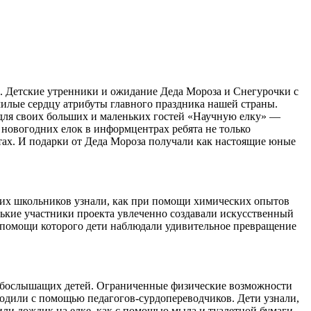
м. Детские утренники и ожидание Деда Мороза и Снегурочки с
милые сердцу атрибуты главного праздника нашей страны.
 для своих больших и маленьких гостей «Научную елку» —
новогодних елок в информцентрах ребята не только
нтах. И подарки от Деда Мороза получали как настоящие юные
ких школьников узнали, как при помощи химических опытов
енькие участники проекта увлеченно создавали искусственный
ри помощи которого дети наблюдали удивительное превращение
абослышащих детей. Ограниченные физические возможности
одили с помощью педагогов-сурдопереводчиков. Дети узнали,
ли дождик на елке, как с помощью мыла и туалетной бумаги