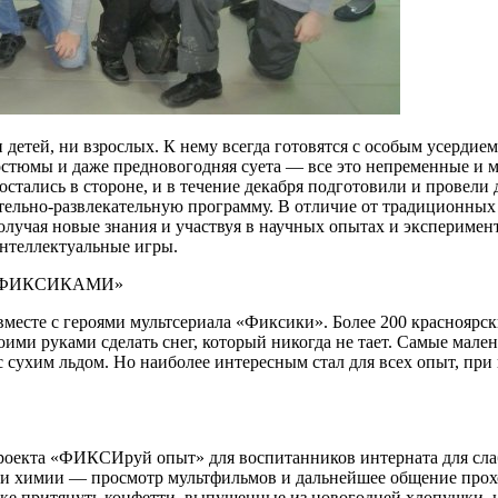
детей, ни взрослых. К нему всегда готовятся с особым усердие
остюмы и даже предновогодняя суета — все это непременные и 
тались в стороне, и в течение декабря подготовили и провели
ельно-развлекательную программу. В отличие от традиционных 
получая новые знания и участвуя в научных опытах и экспериме
интеллектуальные игры.
 «ФИКСИКАМИ»
есте с героями мультсериала «Фиксики». Более 200 красноярс
оими руками сделать снег, который никогда не тает. Самые мал
 с сухим льдом. Но наиболее интересным стал для всех опыт, п
роекта «ФИКСИруй опыт» для воспитанников интерната для сл
и и химии — просмотр мультфильмов и дальнейшее общение прох
ке притянуть конфетти, выпущенные из новогодней хлопушки, и