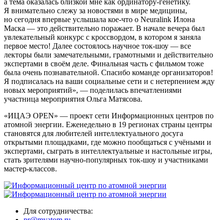
а тема оказалась близкой мне как ординатору-генетику.
Я внимательно слежу за новостями в мире медицины,
но сегодня впервые услышала кое-что о Neuralink Илона
Маска — это действительно поражает. В начале вечера был
увлекательный конкурс с кроссвордом, в котором я заняла
первое место! Далее состоялось научное ток-шоу — все
лекторы были замечательными, грамотными и действительно
экспертами в своём деле. Финальная часть с фильмом тоже
была очень познавательной. Спасибо команде организаторов!
Я подписалась на ваши социальные сети и с нетерпением жду
новых мероприятий», — поделилась впечатлениями
участница мероприятия Ольга Матясова.
«ИЦАЭ OPEN» — проект сети Информационных центров по
атомной энергии. Еженедельно в 19 регионах страны центры
становятся для любителей интеллектуального досуга
открытыми площадками, где можно пообщаться с учёными и
экспертами, сыграть в интеллектуальные и настольные игры,
стать зрителями научно-популярных ток-шоу и участниками
мастер-классов.
Для сотрудничества:
pr@myatom.ru