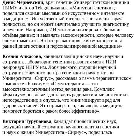
Денис Черневский
, врач-генетик Университетской клиники
ПИМУ и автор Telegram-канала «Минутка генетики»,
поделился своими мыслями об искусственном интеллекте
в медицине: «Искусственный интеллект не заменит врача
полностью, но он может значительно улучшить диагностику
и лечение. Например, ИИ может анализировать большие
объёмы данных и выявлять закономерности, которые человеку
сложно заметить. Это открывает новые возможности для
ранней диагностики и персонализированной медицины».
Ксения Ачкасова
, кандидат медицинских наук, научный
сотрудник лаборатории генетики развития мозга НИИ
нейронаук ННГУ им. Лобачевского, старший научный
сотрудник Научного центра генетики и наук о жизни
Университета «Сириус», рассказала о гамма-терапевтическом
комплексе «Брахиум»: «Гамма-терапия — это
высокотехнологичный метод лечения рака. Комплекс
«Брахиум» позволяет доставлять радиоактивные источники
непосредственно в опухоль, что минимизирует вред для
здоровых тканей. Это пример того, как ядерная медицина
помогает бороться с раком более эффективно».
Виктория Турубанова
, кандидат биологических наук,
ведущий научный сотрудник научного центра генетики
и наук о жизни Университета «Сириус», поделилась