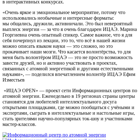
в интерактивных конкурсах.
«Очень яркое и эмоциональное мероприятие, потому что
использовались необычные и интересные форматы:
мы общались, дружили, активничали. Это был невероятный
выплеск энергии — за что я очень благодарен ИЦАЭ. Марина
Георгиевна очень опытный спикер. Самое важное, что я для
себя почерпнул из лекции, это то, что всё в нашей жизни
можно описать языком науки — это сложно, но это
прокачивает наши мозги. Что касается волонтёрства, то для
меня быть волонтёром ИЦАЭ — это не просто возможность
завести друзей, но и активно участвовать в проектах,
связанных с атомной энергетикой и другими естественными
науками», — поделился впечатлением волонтёр ИЦАЭ Ефим
Изместьев
«ИЦАЭ OPEN» — проект сети Информационных центров по
атомной энергии. Еженедельно в 19 регионах страны центры
становятся для любителей интеллектуального досуга
открытыми площадками, где можно пообщаться с учёными и
экспертами, сыграть в интеллектуальные и настольные игры,
стать зрителями научно-популярных ток-шоу и участниками
мастер-классов.