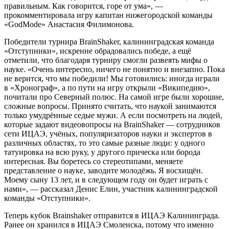
правильным. Как говорится, горе от ума», —
прокомментировала игру капитан нижегородской команды
«GodMode» Анастасия Филимонова.
Победители турнира BrainShaker, калининградская команда
«Отступники», искренне обрадовались победе, а ещё
отметили, что благодаря турниру смогли развеять мифы о
науке. «Очень интересно, ничего не понятно и внезапно. Пока
не верится, что мы победили! Мы готовились: иногда играли
в «Хронограф», а по пути на игру открыли «Википедию»,
почитали про Северный полюс. На самой игре были хорошие,
сложные вопросы. Принято считать, что наукой занимаются
только умудрённые седые мужи. А если посмотреть на людей,
которые задают видеовопросы на BrainShaker — сотрудников
сети ИЦАЭ, учёных, популяризаторов науки и экспертов в
различных областях, то это самые разные люди: у одного
татуировка на всю руку, у другого прическа или борода
интересная. Вы боретесь со стереотипами, меняете
представление о науке, заводите молодёжь. Я восхищён.
Моему сыну 13 лет, и в следующем году он будет играть с
нами», — рассказал Денис Елин, участник калининградской
команды «Отступники».
Теперь кубок Brainshaker отправится в ИЦАЭ Калининграда.
Ранее он хранился в ИЦАЭ Смоленска, потому что именно