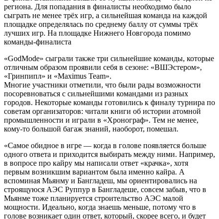
региона. Для попадания в финалисты необходимо было
сыграть не менее трёх игр, а сильнейшая команда на каждой
площадке определялась по среднему баллу от суммы трёх
лучших игр. На площадке Нижнего Новгорода помимо
команды-финалиста
«GodMode» сыграли также три сильнейшие команды, которые
отличным образом проявили себя в сезоне: «ВШЭстером»,
«Гринпипл» и «Maximus Team».
Многие участники отметили, что были рады возможности
посоревноваться с сильнейшими командами из разных
городов. Некоторые команды готовились к финалу турнира по
советам организаторов: читали книги об истории атомной
промышленности и играли в «Хронограф». Тем не менее,
кому-то большой багаж знаний, наоборот, помешал.
«Самое обидное в игре — когда в голове появляется больше
одного ответа и приходится выбирать между ними. Например,
в вопросе про кайру мы написали ответ «крачка», хотя
первым возникшим вариантом была именно кайра. А
вспоминая Мьянму и Бангладеш, мы ориентировались на
строящуюся АЭС Руппур в Бангладеше, совсем забыв, что в
Мьянме тоже планируется строительство АЭС малой
мощности. Идеально, когда знаешь меньше, потому что в
голове возникает один ответ, который, скорее всего, и будет