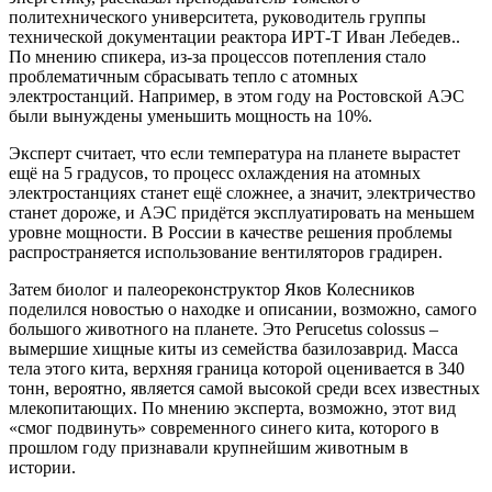
политехнического университета, руководитель группы
технической документации реактора ИРТ-Т Иван Лебедев..
По мнению спикера, из-за процессов потепления стало
проблематичным сбрасывать тепло с атомных
электростанций. Например, в этом году на Ростовской АЭС
были вынуждены уменьшить мощность на 10%.
Эксперт считает, что если температура на планете вырастет
ещё на 5 градусов, то процесс охлаждения на атомных
электростанциях станет ещё сложнее, а значит, электричество
станет дороже, и АЭС придётся эксплуатировать на меньшем
уровне мощности. В России в качестве решения проблемы
распространяется использование вентиляторов градирен.
Затем биолог и палеореконструктор Яков Колесников
поделился новостью о находке и описании, возможно, самого
большого животного на планете. Это Perucetus colossus –
вымершие хищные киты из семейства базилозаврид. Масса
тела этого кита, верхняя граница которой оценивается в 340
тонн, вероятно, является самой высокой среди всех известных
млекопитающих. По мнению эксперта, возможно, этот вид
«смог подвинуть» современного синего кита, которого в
прошлом году признавали крупнейшим животным в
истории.