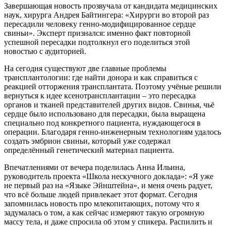
Завершающая новость прозвучала от кандидата медицинских
наук, хирурга Андрея Байтингера: «Хирурги во второй раз
пересадили человеку генно-модифицированное сердце
свиньи». Эксперт признался: именно факт повторной
успешной пересадки подтолкнул его поделиться этой
новостью с аудиторией.
На сегодня существуют две главные проблемы
трансплантологии: где найти донора и как справиться с
реакцией отторжения трансплантата. Поэтому учёные решили
вернуться к идее ксенотрансплантации – это пересадка
органов и тканей представителей других видов. Свинья, чьё
сердце было использовано для пересадки, была выращена
специально под конкретного пациента, нуждающегося в
операции. Благодаря генно-инженерным технологиям удалось
создать эмбрион свиньи, который уже содержал
определённый генетический материал пациента.
Впечатлениями от вечера поделилась Анна Ильина,
руководитель проекта «Школа нескучного доклада»: «Я уже
не первый раз на «Языке Эйнштейна», и меня очень радует,
что всё больше людей привлекает этот формат. Сегодня
запомнилась новость про млекопитающих, потому что я
задумалась о том, а как сейчас измеряют такую огромную
массу тела, и даже спросила об этом у спикера. Распилить и