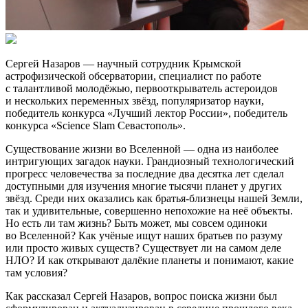
Сергей Назаров — научный сотрудник Крымской
астрофизической обсерватории, специалист по работе
с талантливой молодёжью, первооткрыватель астероидов
и нескольких переменных звёзд, популяризатор науки,
победитель конкурса «Лучший лектор России», победитель
конкурса «Scienсe Slam Севастополь».
Существование жизни во Вселенной — одна из наиболее
интригующих загадок науки. Грандиозный технологический
прогресс человечества за последние два десятка лет сделал
доступными для изучения многие тысячи планет у других
звёзд. Среди них оказались как братья-близнецы нашей Земли,
так и удивительные, совершенно непохожие на неё объекты.
Но есть ли там жизнь? Быть может, мы совсем одиноки
во Вселенной? Как учёные ищут наших братьев по разуму
или просто живых существ? Существует ли на самом деле
НЛО? И как открывают далёкие планеты и понимают, какие
там условия?
Как рассказал Сергей Назаров, вопрос поиска жизни был