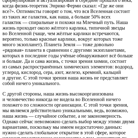
сформулирован и актуализирован в середине прошлого века,
когда физик-теоретик Энрико Ферми сказал: «Где же они
все?». Оптимисты говорят о том, что вся Вселенная состоит
из таких же галактик, как наша, а больше 50% всех
галактик — спиральные и похожи на Млечный путь. Наша
жизнь проходит около жёлтого карлика, типичной звезды
во Вселенной (чаще, чем жёлтые карлики встречаются,
вероятно, только красные карлики, вокруг которых тоже
много экзопланет). Планета Земля — тоже довольно
«рядовая» планета в сравнении с другими экзопланетами,
которых в последние годы учёные обнаруживают всё больше
и больше. Да и сама жизнь, с точки зрения химии, состоит
из самых распространённых химических элементов: водород,
углерод, кислород, сера, азот, железо, кремний, кальций
и другие. С этой точки зрения наша жизнь не представляет
собой ничего уникального.
С другой стороны, наша жизнь высокоорганизована
и человечество никогда не видела во Вселенной ничего
похожего по сложности организации. С этой точки зрения,
мы являемся действительно уникальными, ведь, возможно,
наша жизнь — случайное событие, а не закономерность.
Однако сейчас невозможно сделать выбор между этими двумя
вариантами, поскольку мы имеем недостаточно данных:
нужно сделать глобальное открытие в этой сфере, которое