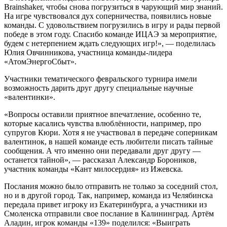
Brainshaker, чтобы снова погрузиться в чарующий мир знаний.
На игре чувствовался дух соперничества, появились новые
команды. С удовольствием погрузились в игру и рады первой
победе в этом году. Спасибо команде ИЦАЭ за мероприятие,
будем с нетерпением ждать следующих игр!», — поделилась
Юлия Овчинникова, участница команды-лидера
«АтомЭнергоСбыт».
Участники тематического февральского турнира имели
возможность дарить друг другу специальные научные
«валентинки».
«Вопросы оставили приятное впечатление, особенно те,
которые касались чувства влюблённости, например, про
супругов Кюри. Хотя я не участвовал в передаче соперникам
валентинок, в нашей команде есть любители писать тайные
сообщения. А что именно они передавали друг другу —
останется тайной», — рассказал Александр Бороников,
участник команды «Кант милосердия» из Ижевска.
Послания можно было отправить не только за соседний стол,
но и в другой город. Так, например, команда из Челябинска
передала привет игроку из Екатеринбурга, а участники из
Смоленска отправили свое послание в Калининград. Артём
Аладин, игрок команды «139» поделился: «Выиграть