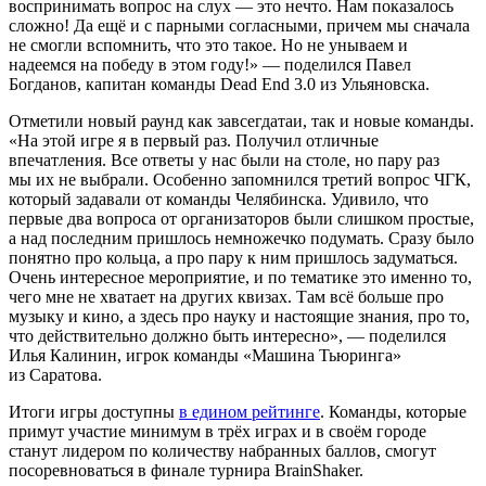
воспринимать вопрос на слух — это нечто. Нам показалось
сложно! Да ещё и с парными согласными, причем мы сначала
не смогли вспомнить, что это такое. Но не унываем и
надеемся на победу в этом году!» — поделился Павел
Богданов, капитан команды Dead End 3.0 из Ульяновска.
Отметили новый раунд как завсегдатаи, так и новые команды.
«На этой игре я в первый раз. Получил отличные
впечатления. Все ответы у нас были на столе, но пару раз
мы их не выбрали. Особенно запомнился третий вопрос ЧГК,
который задавали от команды Челябинска. Удивило, что
первые два вопроса от организаторов были слишком простые,
а над последним пришлось немножечко подумать. Сразу было
понятно про кольца, а про пару к ним пришлось задуматься.
Очень интересное мероприятие, и по тематике это именно то,
чего мне не хватает на других квизах. Там всё больше про
музыку и кино, а здесь про науку и настоящие знания, про то,
что действительно должно быть интересно», — поделился
Илья Калинин, игрок команды «Машина Тьюринга»
из Саратова.
Итоги игры доступны
в едином рейтинге
. Команды, которые
примут участие минимум в трёх играх и в своём городе
станут лидером по количеству набранных баллов, смогут
посоревноваться в финале турнира BrainShaker.