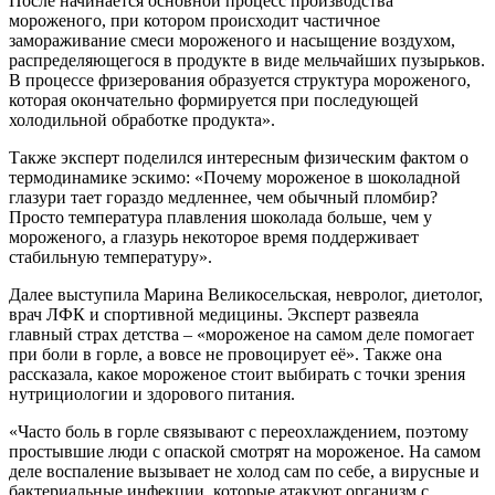
После начинается основной процесс производства
мороженого, при котором происходит частичное
замораживание смеси мороженого и насыщение воздухом,
распределяющегося в продукте в виде мельчайших пузырьков.
В процессе фризерования образуется структура мороженого,
которая окончательно формируется при последующей
холодильной обработке продукта».
Также эксперт поделился интересным физическим фактом о
термодинамике эскимо: «Почему мороженое в шоколадной
глазури тает гораздо медленнее, чем обычный пломбир?
Просто температура плавления шоколада больше, чем у
мороженого, а глазурь некоторое время поддерживает
стабильную температуру».
Далее выступила Марина Великосельская, невролог, диетолог,
врач ЛФК и спортивной медицины. Эксперт развеяла
главный страх детства – «мороженое на самом деле помогает
при боли в горле, а вовсе не провоцирует её». Также она
рассказала, какое мороженое стоит выбирать с точки зрения
нутрициологии и здорового питания.
«Часто боль в горле связывают с переохлаждением, поэтому
простывшие люди с опаской смотрят на мороженое. На самом
деле воспаление вызывает не холод сам по себе, а вирусные и
бактериальные инфекции, которые атакуют организм с