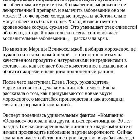
ослабленным иммунитетом. К сожалению, мороженое не
лекарственный препарат, и вылечить заболевание оно не
может. В то же время, холодные продукты действительно
могут облегчить боль в горле. Холод воздействует на
кровеносные сосуды, сужая их. Это уменьшает отек слизистой
оболочки, который практически всегда сопровождает
воспалительные заболевания», – рассказала врач.
По мнению Марины Великосельской, выбирая мороженое, не
нужно гнаться за низкой ценой – стоит остановиться на
качественном продукте с натуральными ингредиентами в
составе, так как это даст более качественное насыщение и
обогатит жирами и кальцием полноценный рацион.
После чего выступила Елена Лоор, руководитель
маркетингового отдела компании «Эскимос». Елена
рассказала о том, как придумываются новые вкусы
мороженого, о масштабах производства и как атомщики
связаны с огромной компанией.
Эксперт поделилась удивительным фактом: «Компанию
«Эскимос» основали два друга, инженера-атомщика. 30 лет
назад в Томске они арендовали линию на хладокомбинате и
начали производить небольшие партии мороженого. Сейчас
компания имеет собственное производство, вырабатывает до