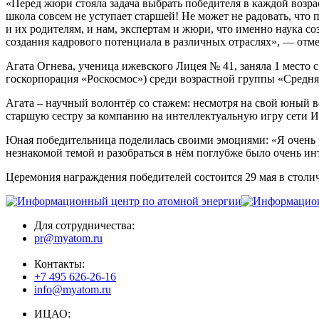
«Перед жюри стояла задача выбрать победителя в каждой возр
школа совсем не уступает старшей! Не может не радовать, что
и их родителям, и нам, экспертам и жюри, что именно наука 
создания кадрового потенциала в различных отраслях», — о
Агата Огнева, ученица ижевского Лицея № 41, заняла 1 место
госкорпорация «Роскосмос») среди возрастной группы «Средня
Агата – научный волонтёр со стажем: несмотря на свой юный воз
старшую сестру за компанию на интеллектуальную игру сети И
Юная победительница поделилась своими эмоциями: «Я очень ра
незнакомой темой и разобраться в нём поглубже было очень и
Церемония награждения победителей состоится 29 мая в сто
Для сотрудничества:
pr@myatom.ru
Контакты:
+7 495 626-26-16
info@myatom.ru
ИЦАО: