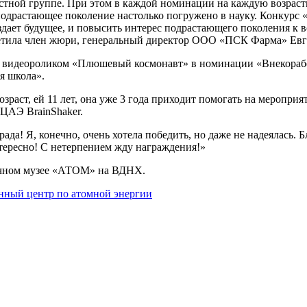
астной группе. При этом в каждой номинации на каждую возраст
 подрастающее поколение настолько погружено в науку. Конкурс
создает будущее, и повысить интерес подрастающего поколения 
тметила член жюри, генеральный директор ООО «ПСК Фарма» Ев
 с видеороликом «Плюшевый космонавт» в номинации «Внекорабе
я школа».
раст, ей 11 лет, она уже 3 года приходит помогать на мероприят
ЦАЭ BrainShaker.
да! Я, конечно, очень хотела победить, но даже не надеялась.
нтересно! С нетерпением жду награждения!»
личном музее «АТОМ» на ВДНХ.