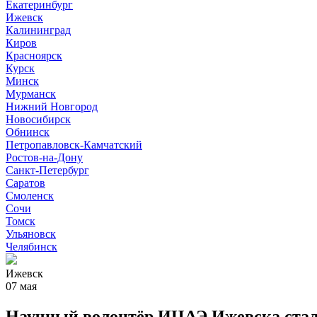
Екатеринбург
Ижевск
Калининград
Киров
Красноярск
Курск
Минск
Мурманск
Нижний Новгород
Новосибирск
Обнинск
Петропавловск-Камчатский
Ростов-на-Дону
Санкт-Петербург
Саратов
Смоленск
Сочи
Томск
Ульяновск
Челябинск
Ижевск
07 мая
Научный волонтёр ИЦАЭ Ижевска стал 