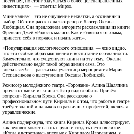
поступает, но стоит задуматься о более целенаправленных
инвестициях», — отметил Мирзо.
Минимализм – это не ощущение нехватки, а осознанный
выбор. Об этом рассказала экотренер и блогер Оксана
Любицкая. Она предложила алгоритм расхламления из книги
Френсин Джей «Радость малого. Как избавиться от хлама,
привести себя в порядок и начать жить».
«Популяризация экологического отношения, — ясно видно,
что это особый образ мышления и воспитание осознанности.
Замечательно, что существуют книги на эту тему. Оксана
действительно ведёт такой образ жизни сама. Это
впечатляет!» — рассказала участница мероприятия Мария
Степаненкова о выступлении Оксаны Любицкой.
Режиссёр молодёжного театра «Горожане» Алина Шаляпина
прочла отрывки из книги «Театр надо любить. Причём
вопреки» Кирилла Крока. Она рассказала о
профессиональном пути Кирилла и о том, что работа в театре
требует знаний и навыков из различных профессий, включая
управленческие.
Алина подчеркнула, что книга Кирилла Крока иллюстрирует,
как человек может начать с руин и создать нечто великое.
«Когда я встретилась впервые с Кириллом Игоревичем, я