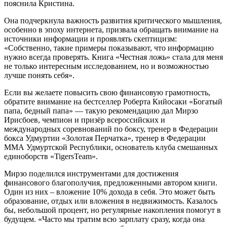
пояснила Кристина.
Она подчеркнула важность развития критического мышления,
особенно в эпоху интернета, призвала обращать внимание на
источники информации и проявлять скептицизм:
«Собственно, такие примеры показывают, что информацию
нужно всегда проверять. Книга «Честная ложь» стала для меня
не только интересным исследованием, но и возможностью
лучше понять себя».
Если вы желаете повысить свою финансовую грамотность,
обратите внимание на бестселлер Роберта Кийосаки «Богатый
папа, бедный папа» — такую рекомендацию дал Мирзо
Ирисбоев, чемпион и призёр всероссийских и
международных соревнований по боксу, тренер в Федерации
бокса Удмуртии «Золотая Перчатка», тренер в Федерации
ММА Удмуртской Республики, основатель клуба смешанных
единоборств «TigersTeam».
Мирзо поделился инструментами для достижения
финансового благополучия, предложенными автором книги.
Один из них – вложение 10% дохода в себя. Это может быть
образование, отдых или вложения в недвижимость. Казалось
бы, небольшой процент, но регулярные накопления помогут в
будущем. «Часто мы тратим всю зарплату сразу, когда она