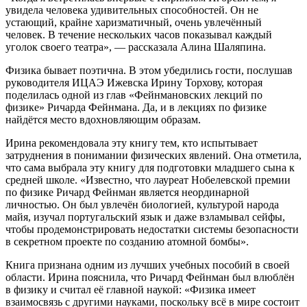
увидела человека удивительных способностей. Он не
устающий, крайне харизматичный, очень увлечённый
человек. В течение нескольких часов показывал каждый
уголок своего театра», — рассказала Алина Шаляпина.
Физика бывает поэтична. В этом убедились гости, послушав
руководителя ИЦАЭ Ижевска Ирину Торхову, которая
поделилась одной из глав «Фейнмановских лекций по
физике» Ричарда Фейнмана. Да, и в лекциях по физике
найдётся место вдохновляющим образам.
Ирина рекомендовала эту книгу тем, кто испытывает
затруднения в понимании физических явлений. Она отметила,
что сама выбрала эту книгу для подготовки младшего сына к
средней школе. «Известно, что лауреат Нобелевской премии
по физике Ричард Фейнман является неординарной
личностью. Он был увлечён биологией, культурой народа
майя, изучал португальский язык и даже взламывал сейфы,
чтобы продемонстрировать недостатки системы безопасности
в секретном проекте по созданию атомной бомбы».
Книга признана одним из лучших учебных пособий в своей
области. Ирина пояснила, что Ричард Фейнман был влюблён
в физику и считал её главной наукой: «Физика имеет
взаимосвязь с другими науками, поскольку всё в мире состоит