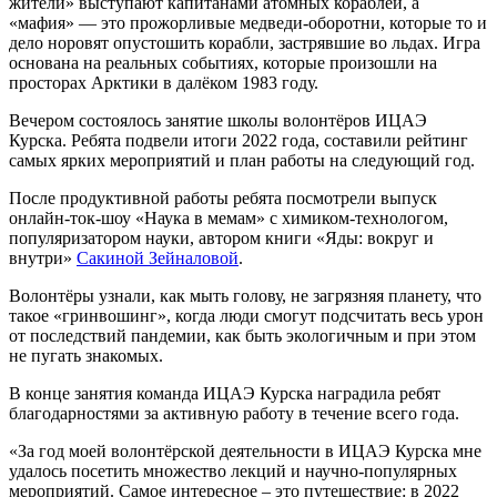
жители» выступают капитанами атомных кораблей, а
«мафия» — это прожорливые медведи-оборотни, которые то и
дело норовят опустошить корабли, застрявшие во льдах. Игра
основана на реальных событиях, которые произошли на
просторах Арктики в далёком 1983 году.
Вечером состоялось занятие школы волонтёров ИЦАЭ
Курска. Ребята подвели итоги 2022 года, составили рейтинг
самых ярких мероприятий и план работы на следующий год.
После продуктивной работы ребята посмотрели выпуск
онлайн-ток-шоу «Наука в мемам» с химиком-технологом,
популяризатором науки, автором книги «Яды: вокруг и
внутри»
Сакиной Зейналовой
.
Волонтёры узнали, как мыть голову, не загрязняя планету, что
такое «гринвошинг», когда люди смогут подсчитать весь урон
от последствий пандемии, как быть экологичным и при этом
не пугать знакомых.
В конце занятия команда ИЦАЭ Курска наградила ребят
благодарностями за активную работу в течение всего года.
«За год моей волонтёрской деятельности в ИЦАЭ Курска мне
удалось посетить множество лекций и научно-популярных
мероприятий. Самое интересное – это путешествие: в 2022