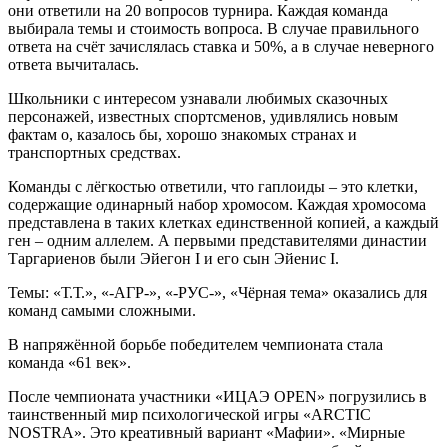
они ответили на 20 вопросов турнира. Каждая команда
выбирала темы и стоимость вопроса. В случае правильного
ответа на счёт зачислялась ставка и 50%, а в случае неверного
ответа вычиталась.
Школьники с интересом узнавали любимых сказочных
персонажей, известных спортсменов, удивлялись новым
фактам о, казалось бы, хорошо знакомых странах и
транспортных средствах.
Команды с лёгкостью ответили, что гаплоиды – это клетки,
содержащие одинарный набор хромосом. Каждая хромосома
представлена в таких клетках единственной копией, а каждый
ген – одним аллелем. А первыми представителями династии
Таргариенов были Эйегон I и его сын Эйенис I.
Темы: «Т.Т.», «-АГР-», «-РУС-», «Чёрная тема» оказались для
команд самыми сложными.
В напряжённой борьбе победителем чемпионата стала
команда «61 век».
После чемпионата участники «ИЦАЭ OPEN» погрузились в
таинственный мир психологической игры «ARCTIC
NOSTRA». Это креативный вариант «Мафии». «Мирные