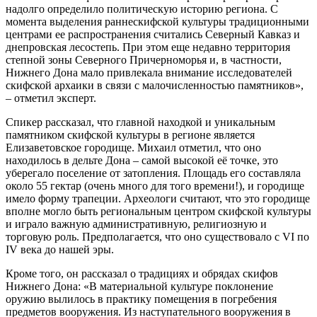
надолго определило политическую историю региона. С
момента выделения раннескифской культуры традиционными
центрами ее распространения считались Северный Кавказ и
днепровская лесостепь. При этом еще недавно территория
степной зоны Северного Причерноморья и, в частности,
Нижнего Дона мало привлекала внимание исследователей
скифской архаики в связи с малочисленностью памятников»,
– отметил эксперт.
Спикер рассказал, что главной находкой и уникальным
памятником скифской культуры в регионе является
Елизаветовское городище. Михаил отметил, что оно
находилось в дельте Дона – самой высокой её точке, это
уберегало поселение от затопления. Площадь его составляла
около 55 гектар (очень много для того времени!), и городище
имело форму трапеции. Археологи считают, что это городище
вполне могло быть региональным центром скифской культуры
и играло важную административную, религиозную и
торговую роль. Предполагается, что оно существовало с VI по
IV века до нашей эры.
Кроме того, он рассказал о традициях и обрядах скифов
Нижнего Дона: «В материальной культуре поклонение
оружию вылилось в практику помещения в погребения
предметов вооружения. Из наступательного вооружения в