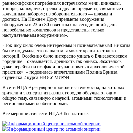
раннескифских погребениях встречаются мечи, кинжалы,
топоры, копья, лук, стрелы и другие предметы, связанные с
колчанным набором; из оборонительного — шлемы и
доспехи. На Нижнем Дону предметы вооружения
обнаружены в 23 из 80 известных на сегодняшний день
погребальных комплексов и представлены только
наступательным вооружением».
«Ток-шоу было очень интересным и познавательным! Никогда
бы не подумала, что наша земля может хранить столько
историй. Особенно было интересно узнать о Елизаветовском
городище – оказывается, древность так близко. Захотелось
даже перейти на истфак и поучаствовать в археологической
практике», – поделилась впечатлениями Полина Бринза,
студентка 2 курса НИЯУ МИФИ.
В сети ИЦАЭ регулярно проводятся телемосты, на которых
зрители и эксперты из разных городов обсуждают одну
общую тему, связанную с наукой, атомными технологиями и
региональными особенностями.
Все мероприятия сети ИЦАЭ бесплатные.