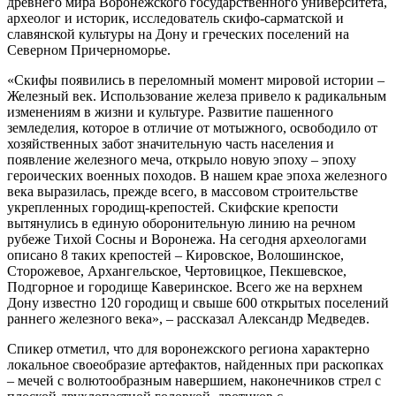
древнего мира Воронежского государственного университета,
археолог и историк, исследователь скифо-сарматской и
славянской культуры на Дону и греческих поселений на
Северном Причерноморье.
«Скифы появились в переломный момент мировой истории –
Железный век. Использование железа привело к радикальным
изменениям в жизни и культуре. Развитие пашенного
земледелия, которое в отличие от мотыжного, освободило от
хозяйственных забот значительную часть населения и
появление железного меча, открыло новую эпоху – эпоху
героических военных походов. В нашем крае эпоха железного
века выразилась, прежде всего, в массовом строительстве
укрепленных городищ-крепостей. Скифские крепости
вытянулись в единую оборонительную линию на речном
рубеже Тихой Сосны и Воронежа. На сегодня археологами
описано 8 таких крепостей – Кировское, Волошинское,
Сторожевое, Архангельское, Чертовицкое, Пекшевское,
Подгорное и городище Каверинское. Всего же на верхнем
Дону известно 120 городищ и свыше 600 открытых поселений
раннего железного века», – рассказал Александр Медведев.
Спикер отметил, что для воронежского региона характерно
локальное своеобразие артефактов, найденных при раскопках
– мечей с волютообразным навершием, наконечников стрел с