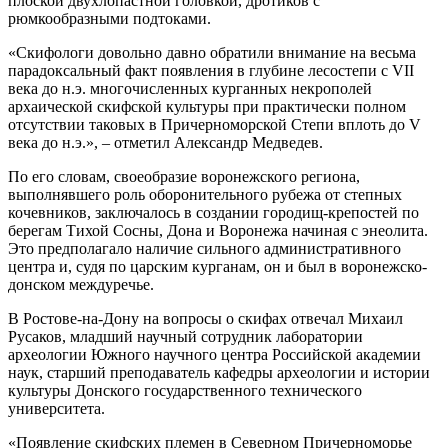
плоской двухлопастной головкой, дротиков с
рюмкообразными подтоками.
«Скифологи довольно давно обратили внимание на весьма
парадоксальный факт появления в глубине лесостепи с VII
века до н.э. многочисленных курганных некрополей
архаической скифской культуры при практически полном
отсутствии таковых в Причерноморской Степи вплоть до V
века до н.э.», – отметил Александр Медведев.
По его словам, своеобразие воронежского региона,
выполнявшего роль оборонительного рубежа от степных
кочевников, заключалось в создании городищ-крепостей по
берегам Тихой Сосны, Дона и Воронежа начиная с энеолита.
Это предполагало наличие сильного административного
центра и, судя по царским курганам, он и был в воронежско-
донском междуречье.
В Ростове-на-Дону на вопросы о скифах отвечал Михаил
Русаков, младший научный сотрудник лаборатории
археологии Южного научного центра Российской академии
наук, старший преподаватель кафедры археологии и истории
культуры Донского государственного технического
университета.
«Появление скифских племен в Северном Причерноморье