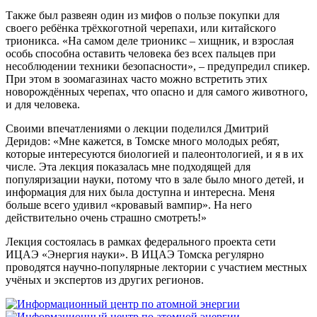
Также был развеян один из мифов о пользе покупки для
своего ребёнка трёхкоготной черепахи, или китайского
трионикса. «На самом деле трионикс – хищник, и взрослая
особь способна оставить человека без всех пальцев при
несоблюдении техники безопасности», – предупредил спикер.
При этом в зоомагазинах часто можно встретить этих
новорождённых черепах, что опасно и для самого животного,
и для человека.
Своими впечатлениями о лекции поделился Дмитрий
Деридов: «Мне кажется, в Томске много молодых ребят,
которые интересуются биологией и палеонтологией, и я в их
числе. Эта лекция показалась мне подходящей для
популяризации науки, потому что в зале было много детей, и
информация для них была доступна и интересна. Меня
больше всего удивил «кровавый вампир». На него
действительно очень страшно смотреть!»
Лекция состоялась в рамках федерального проекта сети
ИЦАЭ «Энергия науки». В ИЦАЭ Томска регулярно
проводятся научно-популярные лектории с участием местных
учёных и экспертов из других регионов.