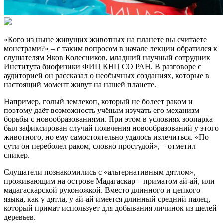
«Кого из ныне живущих животных на планете вы считаете
монстрами?» – с таким вопросом в начале лекции обратился к
слушателям Яков Колесников, младший научный сотрудник
Института биофизики ФИЦ КНЦ СО РАН. В разговоре с
аудиторией он рассказал о необычных созданиях, которые в
настоящий момент живут на нашей планете.
Например, голый землекоп, который не болеет раком и
поэтому даёт возможность учёным изучать его механизм
борьбы с новообразованиями. При этом в условиях зоопарка
был зафиксирован случай появления новообразований у этого
животного, но ему самостоятельно удалось излечиться. «По
сути он переболел раком, словно простудой», – отметил
спикер.
Слушатели познакомились с «альтернативным дятлом»,
проживающим на острове Мадагаскар – приматом ай-ай, или
мадагаскарской руконожкой. Вместо длинного и цепкого
языка, как у дятла, у ай-ай имеется длинный средний палец,
который примат использует для добывания личинок из щелей
деревьев.