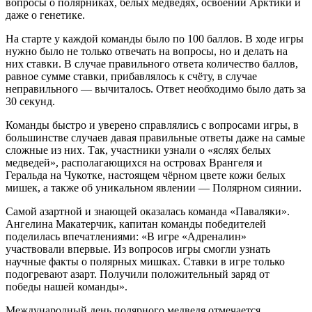
вопросы о полярниках, белых медведях, освоении Арктики и
даже о генетике.
На старте у каждой команды было по 100 баллов. В ходе игры
нужно было не только отвечать на вопросы, но и делать на
них ставки. В случае правильного ответа количество баллов,
равное сумме ставки, прибавлялось к счёту, в случае
неправильного — вычиталось. Ответ необходимо было дать за
30 секунд.
Команды быстро и уверено справлялись с вопросами игры, в
большинстве случаев давая правильные ответы даже на самые
сложные из них. Так, участники узнали о «яслях белых
медведей», располагающихся на островах Врангеля и
Геральда на Чукотке, настоящем чёрном цвете кожи белых
мишек, а также об уникальном явлении — Полярном сиянии.
Самой азартной и знающей оказалась команда «Паваляки».
Ангелина Макатерчик, капитан команды победителей
поделилась впечатлениями: «В игре «Адреналин»
участвовали впервые. Из вопросов игры смогли узнать
научные факты о полярных мишках. Ставки в игре только
подогревают азарт. Получили положительный заряд от
победы нашей команды».
Международный день полярного медведя отмечается