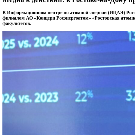
В Информационном центре по атомной энергии (ИЦАЭ) Рост
филиалом АО «Концерн Росэнергоатом» «Ростовская атомн
факультетов.