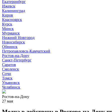
Екатеринбург
Ижевск
Калининград
Киров
Красноярск
Курск
Минск
Мурманск
Нижний Новгород
Новосибирск
Обнинск
Петропавловск-Камчатский
Ростов-на-Дону
Санкт-Петербург
Саратов
Смоленск
Сочи
Томск
Ульяновск
Челябинск
Ростов-на-Дону
27 мая
Медиа в действии: в Ростове-на-Дону 