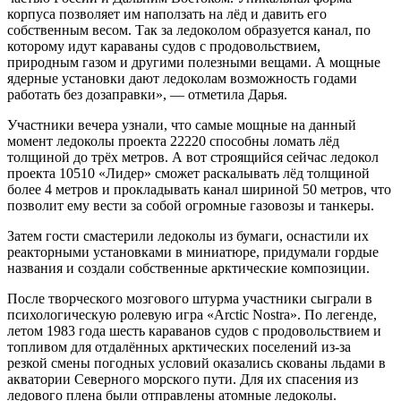
корпуса позволяет им наползать на лёд и давить его
собственным весом. Так за ледоколом образуется канал, по
которому идут караваны судов с продовольствием,
природным газом и другими полезными вещами. А мощные
ядерные установки дают ледоколам возможность годами
работать без дозаправки», — отметила Дарья.
Участники вечера узнали, что самые мощные на данный
момент ледоколы проекта 22220 способны ломать лёд
толщиной до трёх метров. А вот строящийся сейчас ледокол
проекта 10510 «Лидер» сможет раскалывать лёд толщиной
более 4 метров и прокладывать канал шириной 50 метров, что
позволит ему вести за собой огромные газовозы и танкеры.
Затем гости смастерили ледоколы из бумаги, оснастили их
реакторными установками в миниатюре, придумали гордые
названия и создали собственные арктические композиции.
После творческого мозгового штурма участники сыграли в
психологическую ролевую игра «Arctic Nostra». По легенде,
летом 1983 года шесть караванов судов с продовольствием и
топливом для отдалённых арктических поселений из-за
резкой смены погодных условий оказались скованы льдами в
акватории Северного морского пути. Для их спасения из
ледового плена были отправлены атомные ледоколы.