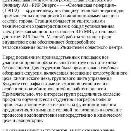
Филиалу АО «РИР Энерго» — «Смоленская генерация»
(ТЭЦ-2) — крупнейшему поставщику тепловой энергии для
промышленных предприятий и жилищно-коммунального
сектора города. Станция обладает внушительными
техническими характеристиками: общая установленная
электрическая мощность составляет 316 МВт, а тепловая
достигает 819 Гкал/ч. Масштаб работы теплоцентрали
внушителен: она обеспечивает бесперебойное
теплоснабжение более чем 85% жителей областного центра.
Перед посещением производственных площадок все
участники прошли обязательный инструктаж по технике
безопасности. Для студентов была организована глубокая
обзорная экскурсия, включавшая посещение котлотурбинного
цеха, химического цеха, группового щита управления.
Будущие географы и химики смогли воочию изучить
особенности комбинированной выработки энергии.
Примечательно, что интересы групп разделились согласно
профилю обучения: если студентов-географов больше
привлекали экономические аспекты функционирования
предприятия, то химики с головой погрузились в изучение
процессов водоподготовки непосредственно в химическом
цехе и лаборатории.
По отзывам самих экскурсантов, визит оказался крайне