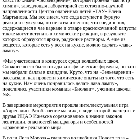
класс по химии «Зельеварение», который провела «магистр
химии», заведующая лабораторией естественно-научной
направленности Центра одарённых детей «ТАУ» Елена
Мартынова. Мы все знаем, что сода вступает в бурную
реакцию с уксусом, но не всем известно, что соединения,
содержащиеся в чае каркаде и отваре краснокочанной капусты
также могут вступать в химические реакции, в результате
которых образуются яркие, радужные растворы. А еще из
веществ, которые есть у всех на кухне, можно сделать «лава-
лампу».
«Мы участвовали в конкурсах среди волшебных школ.
Сложнее всего было отгадывать физические формулы, но зато
мы набрали баллы в квиддиче. Круто, что на «Зельеварении»
рассказали, как провести химические опыты из того, что есть
на кухне. Нам очень понравилось делать лава-лампу», –
поделились участники команды «Биоланг», ученики школы
№8.
В завершение мероприятия прошла интеллектуальная игра
«Адреналин. Разоблачение магии», в ходе которой эксперты и
друзья ИЦАЭ Ижевска соревновались в знании законов
левитации, опасностей мандрагоры и особенностей
«драконов» реального мира.
В роли Деда Мороза – главного волшебника Нового года –