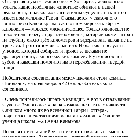
Отгадывая звуки «Тёмного леса» Хогвартса, можно было
узнать, какие необычные животные обитают в нашей
реальности, и насколько фантастичны существа из книг об
известном мальчике Гарри. Оказывается, у сказочного
гиппогрифа Клювокрыла в животном мире есть «брат»
клюворыл — морское млекопитающее. Только клюворыл не
покоритель небес, а царь глубоководья, который может нырять
на глубину около трёх километров и задерживать дыхание на
три часа. Прототипом же забавного Нюхля мог послужить
утконос, который собирает и прячет за щеками не
драгоценности, а много мелких камней. У утконосов нет
зубов, и камешки помогают им в пережёвывании твёрдой
пищи.
Победителем соревнования между школами стала команда
«Биоланг», которая набрала 42 балла, обогнав своих
соперников.
«Очень понравилось играть в квиддич. А вот в отгадывании
звуков «Тёмного леса» наша команда испытала сложности.
Слишком много их во вселенной Гарри Поттера», –
поделилась впечатлениями капитан команды «Эфирио»,
ученица школы №28 Анна Каныкова.
После всех испытаний участники отправились на мастер-