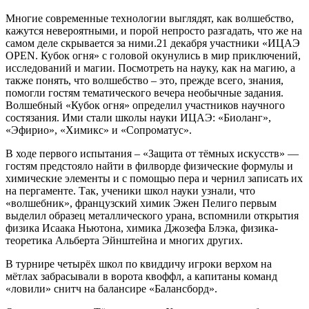
Многие современные технологии выглядят, как волшебство,
кажутся невероятными, и порой непросто разгадать, что же на
самом деле скрывается за ними.21 декабря участники «ИЦАЭ
OPEN. Кубок огня» с головой окунулись в мир приключений,
исследований и магии. Посмотреть на науку, как на магию, а
также понять, что волшебство – это, прежде всего, знания,
помогли гостям тематического вечера необычные задания.
Волшебный «Кубок огня» определил участников научного
состязания. Ими стали школы науки ИЦАЭ: «Биоланг»,
«Эфирио», «Химикс» и «Сопроматус».
В ходе первого испытания – «Защита от тёмных искусств» —
гостям предстояло найти в филворде физические формулы и
химические элементы и с помощью пера и чернил записать их
на пергаменте. Так, ученики школ науки узнали, что
«волшебник», французский химик Эжен Пелиго первым
выделил образец металлического урана, вспомнили открытия
физика Исаака Ньютона, химика Джозефа Блэка, физика-
теоретика Альберта Эйнштейна и многих других.
В турнире четырёх школ по квиддичу игроки верхом на
мётлах забрасывали в ворота квоффл, а капитаны команд
«ловили» снитч на балансире «Балансборд».