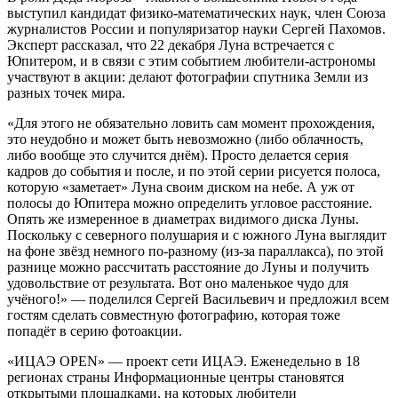
выступил кандидат физико-математических наук, член Союза
журналистов России и популяризатор науки Сергей Пахомов.
Эксперт рассказал, что 22 декабря Луна встречается с
Юпитером, и в связи с этим событием любители-астрономы
участвуют в акции: делают фотографии спутника Земли из
разных точек мира.
«Для этого не обязательно ловить сам момент прохождения,
это неудобно и может быть невозможно (либо облачность,
либо вообще это случится днём). Просто делается серия
кадров до события и после, и по этой серии рисуется полоса,
которую «заметает» Луна своим диском на небе. А уж от
полосы до Юпитера можно определить угловое расстояние.
Опять же измеренное в диаметрах видимого диска Луны.
Поскольку с северного полушария и с южного Луна выглядит
на фоне звёзд немного по-разному (из-за параллакса), по этой
разнице можно рассчитать расстояние до Луны и получить
удовольствие от результата. Вот оно маленькое чудо для
учёного!» — поделился Сергей Васильевич и предложил всем
гостям сделать совместную фотографию, которая тоже
попадёт в серию фотоакции.
«ИЦАЭ OPEN» — проект сети ИЦАЭ. Еженедельно в 18
регионах страны Информационные центры становятся
открытыми площадками, на которых любители