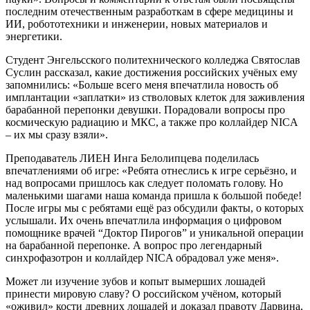
последним отечественным разработкам в сфере медицины и
ИИ, робототехники и инженерии, новых материалов и
энергетики.
Студент Энгельсского политехнического колледжа Святослав
Суслин рассказал, какие достижения российских учёных ему
запомнились: «Больше всего меня впечатлила новость об
имплантации «заплатки» из стволовых клеток для заживления
барабанной перепонки девушки. Порадовали вопросы про
космическую радиацию и МКС, а также про коллайдер NICA
– их мы сразу взяли».
Преподаватель ЛИЕН Инга Белолипцева поделилась
впечатлениями об игре: «Ребята отнеслись к игре серьёзно, и
над вопросами пришлось как следует поломать голову. Но
маленькими шагами наша команда пришла к большой победе!
После игры мы с ребятами ещё раз обсудили факты, о которых
услышали. Их очень впечатлила информация о цифровом
помощнике врачей “Доктор Пирогов” и уникальной операции
на барабанной перепонке. А вопрос про легендарный
синхрофазотрон и коллайдер NICA обрадовал уже меня».
Может ли изучение зубов и копыт вымерших лошадей
принести мировую славу? О российском учёном, который
«оживил» кости древних лошадей и доказал правоту Дарвина,