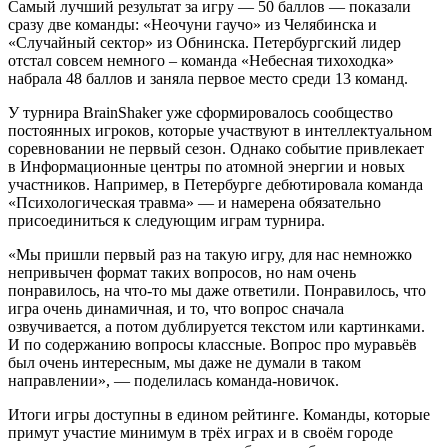
Самый лучший результат за игру — 50 баллов — показали
сразу две команды: «Неочуни гаучо» из Челябинска и
«Случайный сектор» из Обнинска. Петербургский лидер
отстал совсем немного – команда «Небесная тихоходка»
набрала 48 баллов и заняла первое место среди 13 команд.
У турнира BrainShaker уже сформировалось сообщество
постоянных игроков, которые участвуют в интеллектуальном
соревновании не первый сезон. Однако событие привлекает
в Информационные центры по атомной энергии и новых
участников. Например, в Петербурге дебютировала команда
«Психологическая травма» — и намерена обязательно
присоединиться к следующим играм турнира.
«Мы пришли первый раз на такую игру, для нас немножко
непривычен формат таких вопросов, но нам очень
понравилось, на что-то мы даже ответили. Понравилось, что
игра очень динамичная, и то, что вопрос сначала
озвучивается, а потом дублируется текстом или картинками.
И по содержанию вопросы классные. Вопрос про муравьёв
был очень интересным, мы даже не думали в таком
направлении», — поделилась команда-новичок.
Итоги игры доступны в едином рейтинге. Команды, которые
примут участие минимум в трёх играх и в своём городе