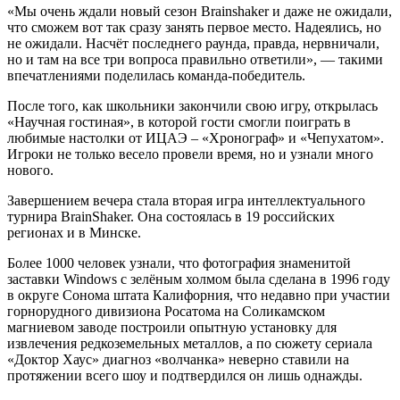
«Мы очень ждали новый сезон Brainshaker и даже не ожидали,
что сможем вот так сразу занять первое место. Надеялись, но
не ожидали. Насчёт последнего раунда, правда, нервничали,
но и там на все три вопроса правильно ответили», — такими
впечатлениями поделилась команда-победитель.
После того, как школьники закончили свою игру, открылась
«Научная гостиная», в которой гости смогли поиграть в
любимые настолки от ИЦАЭ – «Хронограф» и «Чепухатом».
Игроки не только весело провели время, но и узнали много
нового.
Завершением вечера стала вторая игра интеллектуального
турнира BrainShaker. Она состоялась в 19 российских
регионах и в Минске.
Более 1000 человек узнали, что фотография знаменитой
заставки Windows с зелёным холмом была сделана в 1996 году
в округе Сонома штата Калифорния, что недавно при участии
горнорудного дивизиона Росатома на Соликамском
магниевом заводе построили опытную установку для
извлечения редкоземельных металлов, а по сюжету сериала
«Доктор Хаус» диагноз «волчанка» неверно ставили на
протяжении всего шоу и подтвердился он лишь однажды.