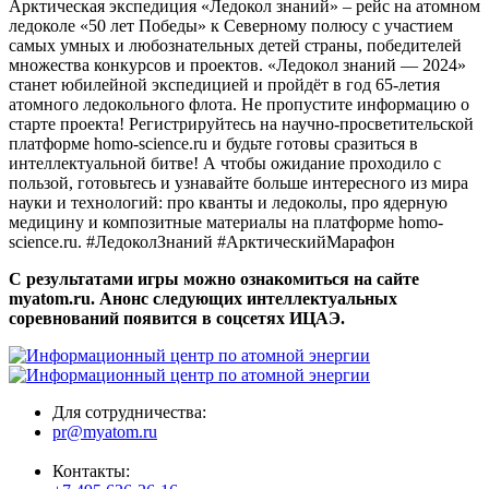
Арктическая экспедиция «Ледокол знаний» – рейс на атомном
ледоколе «50 лет Победы» к Северному полюсу с участием
самых умных и любознательных детей страны, победителей
множества конкурсов и проектов. «Ледокол знаний — 2024»
станет юбилейной экспедицией и пройдёт в год 65-летия
атомного ледокольного флота. Не пропустите информацию о
старте проекта! Регистрируйтесь на научно-просветительской
платформе homo-science.ru и будьте готовы сразиться в
интеллектуальной битве! А чтобы ожидание проходило с
пользой, готовьтесь и узнавайте больше интересного из мира
науки и технологий: про кванты и ледоколы, про ядерную
медицину и композитные материалы на платформе homo-
science.ru. #ЛедоколЗнаний #АрктическийМарафон
С результатами игры можно ознакомиться на сайте
myatom.ru. Анонс следующих интеллектуальных
соревнований появится в соцсетях ИЦАЭ.
Для сотрудничества:
pr@myatom.ru
Контакты: