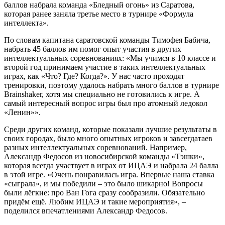
баллов набрала команда «Бледный огонь» из Саратова,
которая ранее заняла третье место в турнире «Формула
интеллекта».
По словам капитана саратовской команды Тимофея Бабича,
набрать 45 баллов им помог опыт участия в других
интеллектуальных соревнованиях: «Мы учимся в 10 классе и
второй год принимаем участие в таких интеллектуальных
играх, как «Что? Где? Когда?». У нас часто проходят
тренировки, поэтому удалось набрать много баллов в турнире
Brainshaker, хотя мы специально не готовились к игре. А
самый интересный вопрос игры был про атомный ледокол
«Ленин»».
Среди других команд, которые показали лучшие результаты в
своих городах, было много опытных игроков и завсегдатаев
разных интеллектуальных соревнований. Например,
Александр Федосов из новосибирской команды «Тэшки»,
которая всегда участвует в играх от ИЦАЭ и набрала 24 балла
в этой игре. «Очень понравилась игра. Впервые наша ставка
«сыграла», и мы победили – это было шикарно! Вопросы
были лёгкие: про Ван Гога сразу сообразили. Обязательно
придём ещё. Любим ИЦАЭ и такие мероприятия», –
поделился впечатлениями Александр Федосов.